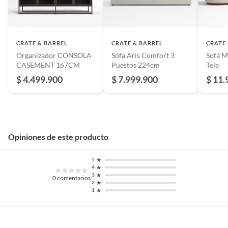
fabricante para prolongar su
1 año tapicería y herrajes, 5 años estructura.
vida útil.
CRATE & BARREL
CRATE & BARREL
CRATE
Alto
81 cm
Organizador CONSOLA
Sófa Aris Comfort 3
Sofá M
CASEMENT 167CM
Puestos 224cm
Tela
$ 4.499.900
$ 7.999.900
$ 11.
Incluye
1 unidad
Ancho
36 cm
Opiniones de este producto
Modelo
267851
5
4
Color
3
Roble
0
comentarios
2
1
País de origen
India