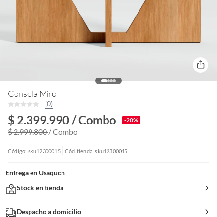
Consola Miro
(0)
$ 2.399.990
/ Combo
-20%
$ 2.999.800
/ Combo
Código: sku12300015
Cód. tienda: sku12300015
Entrega en
Usaqucn
Stock en tienda
Despacho a domicilio