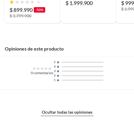
$ 1.999.900
$ 999
(1)
algodon.
$ 1.99
$ 899.990
-50%
$ 1.799.900
Dimensiones
152 x 244 cm / 183 x 274 cm /
244 x 305 cm
Modelo
Ruell
Opiniones de este producto
5
Antideslizante
No
4
3
0
comentarios
2
1
Color
Negra
País de origen
India
Ocultar todas las opiniones
Garantía
3 meses