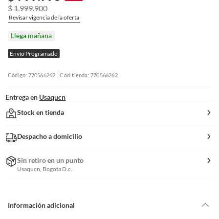
$ 1.999.900
Revisar vigencia de la oferta
Llega mañana
Envío Programado
Código: 770566262
Cód. tienda: 770566262
Entrega en
Usaqucn
Stock en tienda
Despacho a domicilio
Sin retiro en un punto
Usaqucn, Bogota D.c.
Información adicional