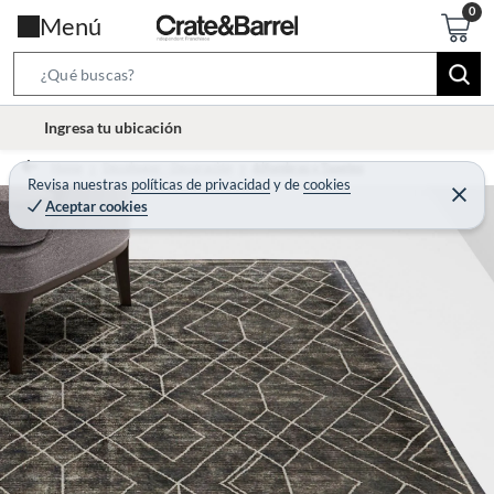
Menú
S
e
l
Ingresa tu ubicación
a
o
r
Home
Decohogar - Decoración
Alfombras y Tapetes
c
Revisa nuestras
políticas de privacidad
y
de
cookies
c
C
a
Aceptar cookies
e
h
r
t
r
B
a
i
r
a
o
r
n
-
i
c
o
n