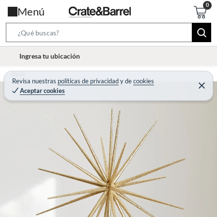
Menú
S
e
l
Ingresa tu ubicación
a
o
r
Home
c
Revisa nuestras
políticas de privacidad
y
de
cookies
c
C
a
Aceptar cookies
e
h
r
t
r
B
a
i
r
a
o
r
n
-
i
c
o
n