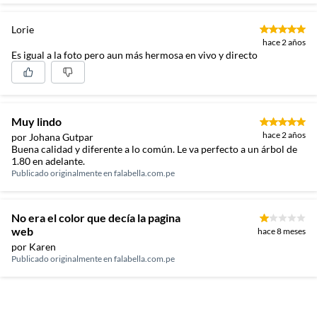
Tipo
Ramas y flores artificiales
Lorie
hace 2 años
Es igual a la foto pero aun más hermosa en vivo y directo
Cantidad de paquetes
1 pieza
Muy lindo
hace 2 años
por Johana Gutpar
Buena calidad y diferente a lo común. Le va perfecto a un árbol de
1.80 en adelante.
Publicado originalmente en
falabella.com.pe
No era el color que decía la pagina
web
hace 8 meses
por Karen
Publicado originalmente en
falabella.com.pe