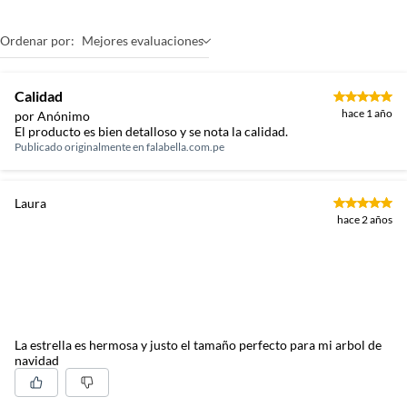
Restricciones de uso
No es un juguete. Mantener
Ordenar por:
Mejores evaluaciones
fuera del alcance de niños
pequeños.
Calidad
hace 1 año
por Anónimo
Dimensiones
27 cm
El producto es bien detalloso y se nota la calidad.
Publicado originalmente en
falabella.com.pe
Modelo
679896
Laura
hace 2 años
Ocasión
Navidad
País de origen
China
La estrella es hermosa y justo el tamaño perfecto para mi arbol de
Garantía del
1 mes
navidad
proveedor