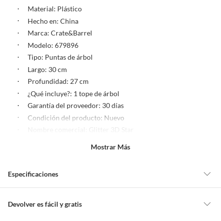
Material: Plástico
Hecho en: China
Marca: Crate&Barrel
Modelo: 679896
Tipo: Puntas de árbol
Largo: 30 cm
Profundidad: 27 cm
¿Qué incluye?: 1 tope de árbol
Garantía del proveedor: 30 días
Condición del producto: Nuevo
Nombre comercial: Glitter 3D Star
Número de piezas: 1 pieza
Mostrar Más
Registro SIC: 900017447
NIT: 900.017.447-8
Especificaciones
Nombre del fabricante o importador: FALABELLA DE
COLOMBIA S.A
Modo de fabricación: Industrial
Recomendaciones de
Usa según la función indicada
Devolver es fácil y gratis
Cantidad: 1 unidad
uso
para evitar daños. No expongas