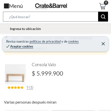
Menú
S
e
l
Ingresa tu ubicación
a
o
r
Home
Muebles y Organización - Muebles
Living Sala de Estar
c
Revisa nuestras
políticas de privacidad
y
de
cookies
c
C
a
Aceptar cookies
e
Producto sin stock :(
h
r
t
r
B
a
i
r
a
o
Consola Valo
r
n
$ 5.999.900
-
i
5 (1)
c
o
n
Varias personas después miran