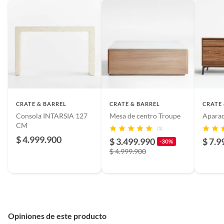
CRATE & BARREL
CRATE & BARREL
CRATE
Consola INTARSIA 127
Mesa de centro Troupe
Aparad
CM
(1)
$ 4.999.900
$ 3.499.990
$ 7.9
-30%
$ 4.999.900
Opiniones de este producto