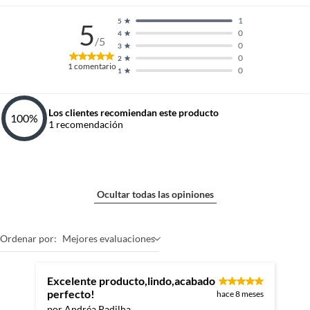
1
5
5
0
4
/5
0
3
0
2
1
comentario
0
1
Los clientes recomiendan este producto
100
%
1
recomendación
Ocultar todas las opiniones
Ordenar por:
Mejores evaluaciones
Excelente producto,lindo,acabado
perfecto!
hace 8 meses
por Andréa Padilha