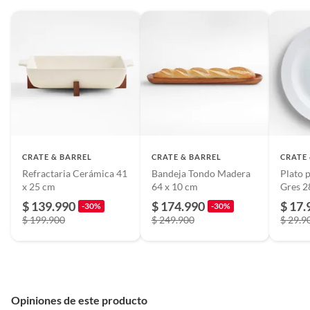
CRATE & BARREL
CRATE & BARREL
CRATE
Refractaria Cerámica 41
Bandeja Tondo Madera
Plato p
x 25 cm
64 x 10 cm
Gres 2
$ 139.990
$ 174.990
$ 17.
-30%
-30%
$ 199.900
$ 249.900
$ 29.9
Opiniones de este producto