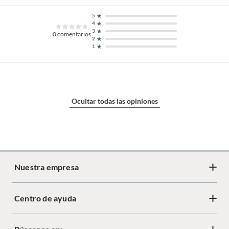
5
4
3
0
comentarios
2
1
Ocultar todas las opiniones
Nuestra empresa
Centro de ayuda
Acerca de Crate
Diseño responsable