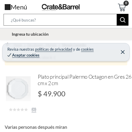
Menú
S
e
l
Ingresa tu ubicación
a
o
r
Home
Decohogar - Menaje
Menaje Comedor
c
Revisa nuestras
políticas de privacidad
y
de
cookies
c
C
a
Aceptar cookies
e
Producto sin stock :(
h
r
t
r
B
a
i
r
a
o
Plato principal Palermo Octagon en Gres 26
r
cm x 2 cm
n
-
$ 49.900
i
c
(0)
o
n
Varias personas después miran