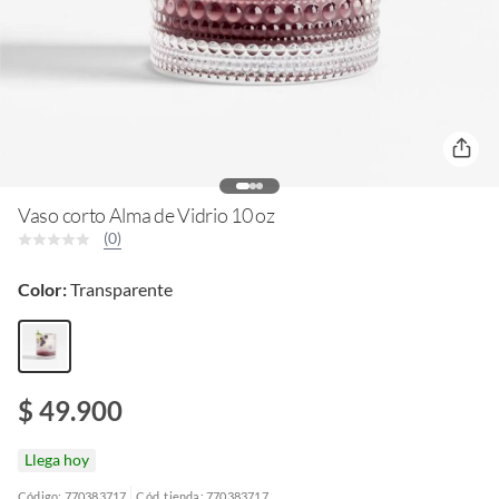
Vaso corto Alma de Vidrio 10 oz
(0)
Color:
Transparente
$ 49.900
Llega hoy
Código: 770383717
Cód. tienda: 770383717