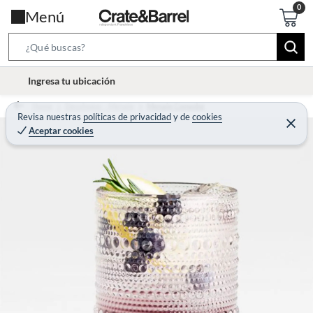
Menú
S
e
l
Ingresa tu ubicación
a
o
r
Home
Decohogar - Menaje
Menaje Comedor
c
Revisa nuestras
políticas de privacidad
y
de
cookies
c
C
a
Aceptar cookies
e
h
r
t
r
B
a
i
r
a
o
r
n
-
i
c
o
n