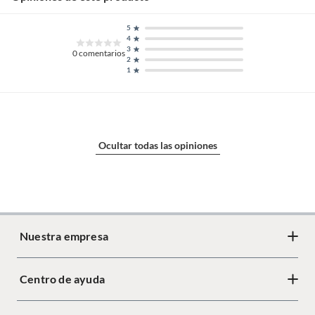
5
Número de piezas
1
4
3
0
comentarios
2
1
País de origen
China
Capacidad
10
Ocultar todas las opiniones
Características
Apto para lavavajillas
Condición del
Nuevo
producto
Nuestra empresa
Material
Vidrio
Centro de ayuda
Acerca de Crate
Diseño responsable