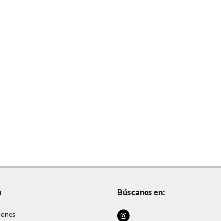
a
Búscanos en:
iones