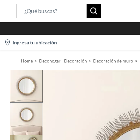
S
e
a
r
l
Ingresa tu ubicación
c
o
h
c
B
Home
Decohogar - Decoración
Decoración de muro
a
a
t
r
i
o
n
-
i
c
o
n