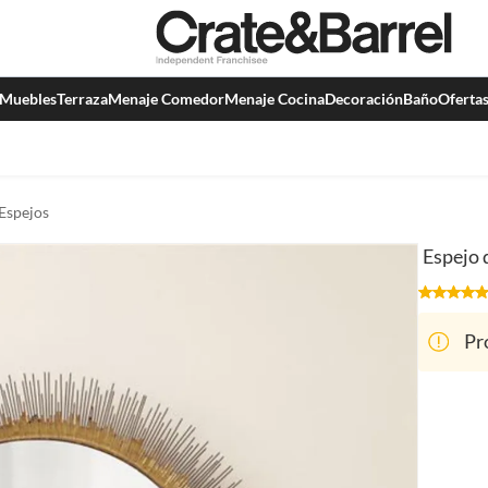
Muebles
Terraza
Menaje Comedor
Menaje Cocina
Decoración
Baño
Oferta
Espejos
Espejo 
Pr