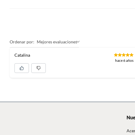
Color
Platea
País de origen
India
Ordenar por:
Mejores evaluaciones
Color básico
Dorado
Catalina
hace 6 años
Estilo
Industri
Forma
Redond
Tipo de espejo
Piso
Nue
Largo
81 cm
Acer