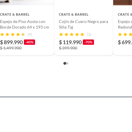
tivas.
 regularmente con paño suave. No exponer a la luz solar
lítica de devolución ingresa a
CRATE & BARREL
CRATE & BARREL
CRATE 
 ni a humedad excesiva. Mantener fuera del alcance de
Espejo de Piso Aosta con
Cojín de Cuero Negro para
Espejo 
formacion-legal-retail
.
Borde Dorado 64 x 193 cm
Silla Tig
Redond
 la descripción.
(9)
(1)
$ 899.990
$ 119.990
$ 699
producto.
-40%
-70%
la de colombia
$ 1.499.900
$ 399.900
cm
o
cm