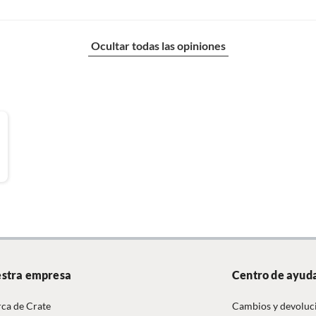
do
Ocultar todas las opiniones
al
a
stra empresa
Centro de ayud
ca de Crate
Cambios y devoluc