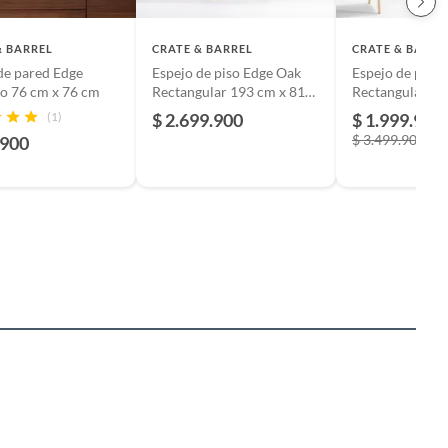
& BARREL
CRATE & BARREL
CRATE & BARRE
de pared Edge
Espejo de piso Edge Oak
Espejo de piso
o 76 cm x 76 cm
Rectangular 193 cm x 81
Rectangular 19
cm
cm
(1)
$ 2.699.900
$ 1.999.990
$ 3.499.900
.900