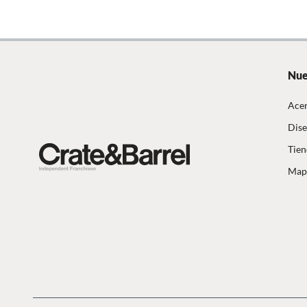
Nue
Acer
Dise
Tien
Mapa