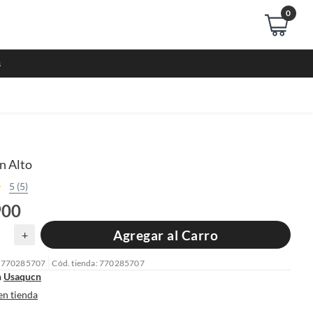
0
s
n Alto
5 (5)
900
Agregar al Carro
+
: 770285707
Cód. tienda: 770285707
n
Usaqucn
en tienda