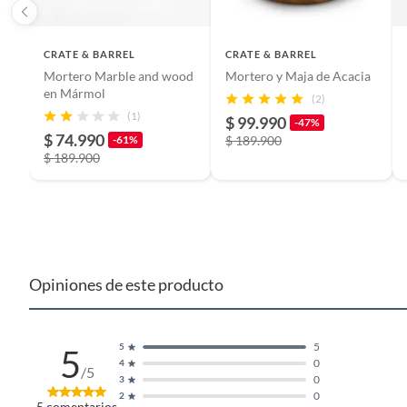
CRATE & BARREL
País de origen
CRATE & BARREL
China
Mortero Marble and wood
Mortero y Maja de Acacia
en Mármol
(2)
Garantía
1 año
(1)
$ 99.990
-47%
$ 74.990
-61%
$ 189.900
$ 189.900
Características
Apto pa
Color básico
Blanco
Opiniones de este producto
Forma
Redond
Largo
6.35 c
5
5
5
0
4
/5
0
3
0
2
Tipo de bandeja
Refract
5
comentarios