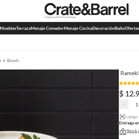
Muebles
Terraza
Menaje Comedor
Menaje Cocina
Decoración
Baño
Oferta
a
Bowls
Rameki
$ 12.
−
Código
Entrega e
Stock 