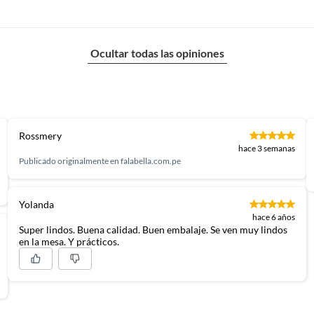
ana
Ocultar todas las opiniones
ra transportar y servir alimentos o bebidas. No
rgar para evitar daños. Lavar según material,
blemente a mano con detergente suave. Evitar golpes o
Revisar las instrucciones del fabricante.
Rossmery
hace 3 semanas
Publicado originalmente en
falabella.com.pe
Yolanda
hace 6 años
Super lindos. Buena calidad. Buen embalaje. Se ven muy lindos
en la mesa. Y prácticos.