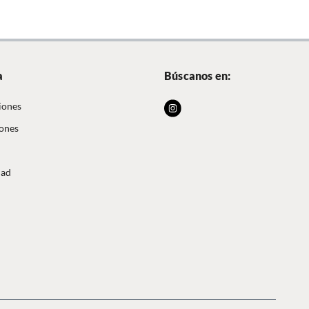
a
Búscanos en:
iones
iones
dad