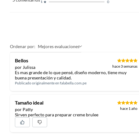
0
1
Material
Porcel
Restricciones de uso
Usar pa
sobreca
Ordenar por:
Mejores evaluaciones
preferi
caídas. 
Bellos
hace 3 semanas
por Julissa
Es mas grande de lo que pensé, diseño moderno, tiene muy
buena presentación y calidad.
Publicado originalmente en
falabella.com.pe
Tamaño ideal
hace 1 año
por Patty
Sirven perfecto para preparar creme brulee