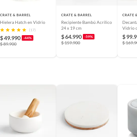
tivas.
mano con jabón suave o en lavavajillas si aplica. Secar
ra evitar manchas y deterioro. Guardar en lugar seco.
lítica de devolución ingresa a
CRATE & BARREL
CRATE & BARREL
CRATE 
las instrucciones del fabricante.
Hielera Hatch en Vidrio
Recipiente Bambú Acrílico
Decanta
formacion-legal-retail
.
24 x 19 cm
Vid
(17)
$ 64.990
$ 99.
-59%
$ 49.990
-44%
la de colombia
$ 159.900
$ 169.
$ 89.900
197-8
m
m