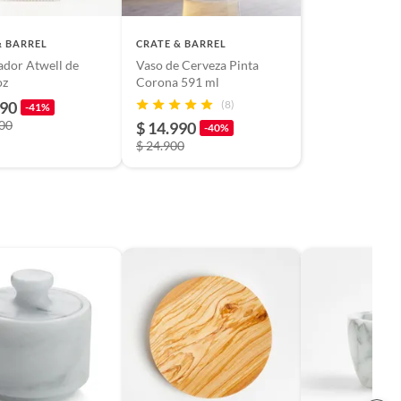
& BARREL
CRATE & BARREL
dor Atwell de
Vaso de Cerveza Pinta
rio oz
Corona 591 ml
990
(8)
-41%
900
$ 14.990
-40%
$ 24.900