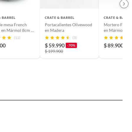
& BARREL
CRATE & BARREL
CRATE & BARRE
de mesa French
Portacalientes Olivewood
Mortero Frenc
n en Mármol 8cm x
en Madera
en Mármol
(11)
(3)
900
$ 59.990
$ 89.900
-70%
$ 199.900