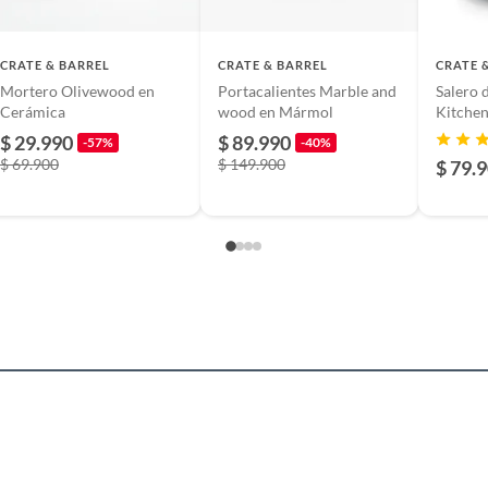
CRATE & BARREL
CRATE & BARREL
CRATE 
Mortero Olivewood en
Portacalientes Marble and
Salero 
Cerámica
wood en Mármol
Kitche
8 cm
$ 29.990
$ 89.990
-57%
-40%
$ 69.900
$ 149.900
$ 79.
ra horno,Apto para microondas,Apto para lavavajillas
a
m
aria