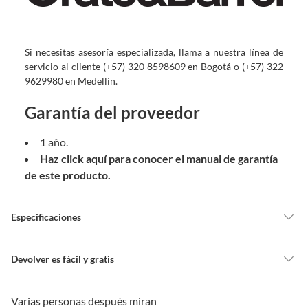
Si necesitas asesoría especializada, llama a nuestra línea de
servicio al cliente (+57) 320 8598609 en Bogotá o (+57) 322
9629980 en Medellín.
Garantía del proveedor
1 año.
Haz click aquí para conocer el manual de garantía
de este producto.
Especificaciones
Recomendaciones de
Usar los recipientes
Devolver es fácil y gratis
uso
únicamente para almacenar
Queremos que estés feliz con tu compra y que sientas nuestro respaldo
alimentos. Verificar en las
en todo momento. Por eso, como clientes cuentas con garantías y
Varias personas después miran
indicaciones del fabricante si