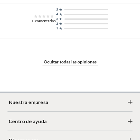
5
4
3
0
comentarios
2
1
Ocultar todas las opiniones
Nuestra empresa
Centro de ayuda
Acerca de Crate
Diseño responsable