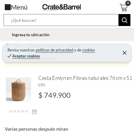
Menú
S
e
l
Ingresa tu ubicación
a
o
r
Home
Decohogar - Decoración
Adornos
c
Revisa nuestras
políticas de privacidad
y
de
cookies
c
C
a
Aceptar cookies
e
Producto sin stock :(
h
r
t
r
B
a
i
r
a
o
Cesta Emlyn en Fibras naturales 76 cm x 51
r
cm
n
-
$ 749.900
i
c
(0)
o
n
Varias personas después miran