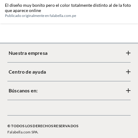
El diseño muy bonito pero el color totalmente distinto al de la foto
que aparece online
Publicado originalmente en
falabella.com.pe
Nuestra empresa
Centro de ayuda
Acerca de Crate
Diseño responsable
Búscanos en:
Cambios y devoluciones
Tiendas
Términos y condiciones
Mapa del sitio
Política de cookies
© TODOS LOS DERECHOS RESERVADOS
Política de privacidad
Falabella.com SPA.