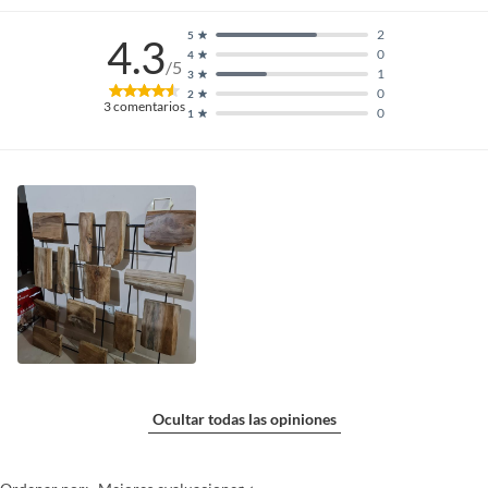
2
5
4.3
0
4
/5
1
3
0
2
3
comentarios
0
1
Ocultar todas las opiniones