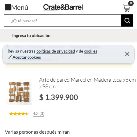
Menú
S
e
l
Ingresa tu ubicación
a
o
r
Home
Decohogar - Decoración
Decoración de muro
c
Revisa nuestras
políticas de privacidad
y
de
cookies
c
C
a
Aceptar cookies
e
Producto sin stock :(
h
r
t
r
B
a
i
r
a
o
Arte de pared Marcel en Madera teca 98 cm
r
x 98 cm
n
-
$ 1.399.900
i
c
4.3 (3)
o
n
Varias personas después miran