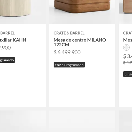
 BARREL
CRATE & BARREL
CRAT
uxiliar KAHN
Mesa de centro MILANO
Mes
122CM
9.900
$ 6.499.900
$ 3
ogramado
$ 4.
Envío Programado
Enví