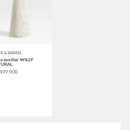
E & BARREL
 auxiliar WILLY
TURAL
.499.900