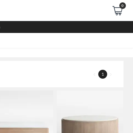
0
s
1