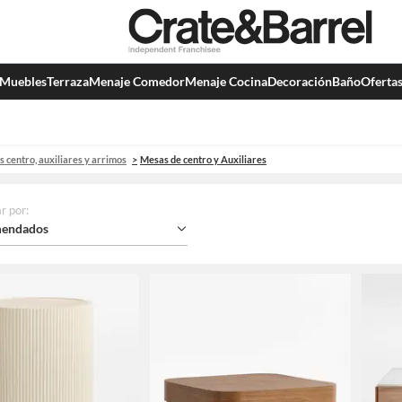
Muebles
Terraza
Menaje Comedor
Menaje Cocina
Decoración
Baño
Oferta
 centro, auxiliares y arrimos
Mesas de centro y Auxiliares
r por
:
endados