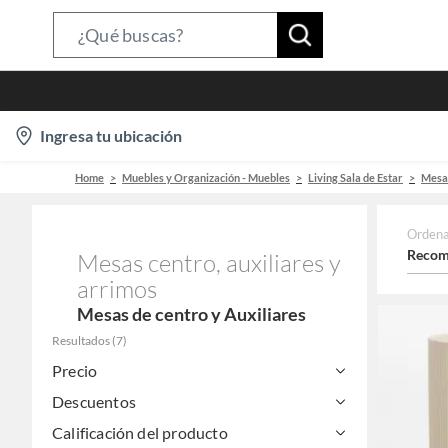
Search
Bar
location-
Ingresa tu ubicación
icon
Home
Muebles y Organización - Muebles
Living Sala de Estar
Mesas
Ordena
Recom
Mesas centro, auxiliares y
arrimos
Mesas de centro y Auxiliares
Resultados
(
7
)
Precio
Descuentos
Calificación del producto