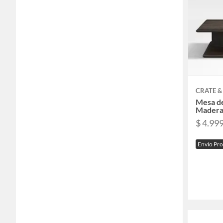
CRATE &
Mesa de
Madera
$ 4.99
Envío Pr