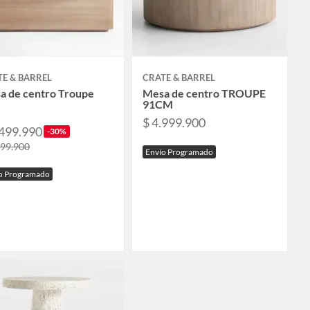
E & BARREL
CRATE & BARREL
a de centro Troupe
Mesa de centro TROUPE
91CM
$ 4.999.900
.499.990
-30%
999.900
Envío Programado
o Programado