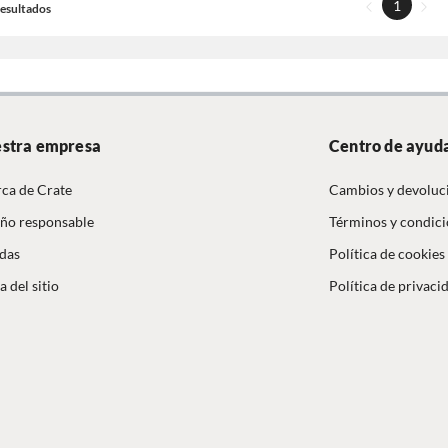
1
 Resultados
stra empresa
Centro de ayud
ca de Crate
Cambios y devoluc
ño responsable
Términos y condic
das
Política de cookies
 del sitio
Política de privaci