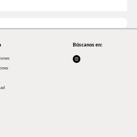
a
Búscanos en:
iones
iones
dad