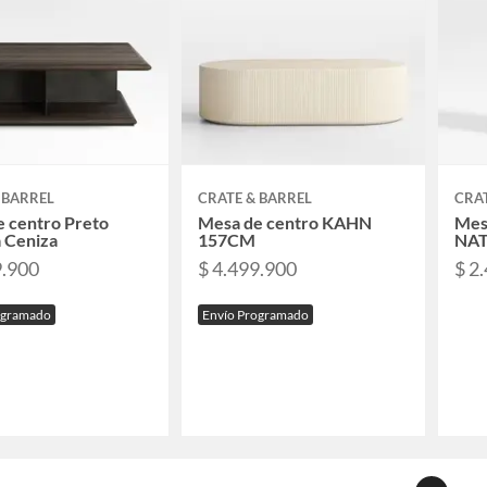
 BARREL
CRATE & BARREL
CRAT
 centro Preto
Mesa de centro KAHN
Mesa
 Ceniza
157CM
NA
9.900
$ 4.499.900
$ 2
ogramado
Envío Programado