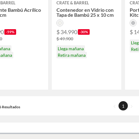
 BARREL
CRATE & BARREL
CRAT
nte Bambú Acrílico
Contenedor en Vidrio con
Port
 cm
Tapa de Bambú 25 x 10 cm
Kit
90
$ 34.990
$ 1
-59%
-30%
00
$ 49.900
Lle
añana
Llega mañana
Ret
mañana
Retira mañana
1
16 Resultados