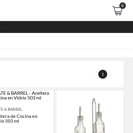
0
s
1
E & BARREL
tera de Cocina en
io 503 ml