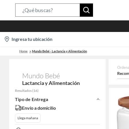
Search
Bar
location-
Ingresa tu ubicación
icon
Home
Mundo Bebé - Lactancia y Alimentación
Ordena
Recom
Mundo Bebé
Lactancia y Alimentación
Resultados
(
16
)
Tipo de Entrega
Envío a domicilio
Llega mañana