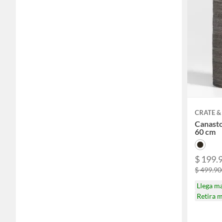
CRATE &
Canasto
60 cm
$ 199.
$ 499.9
Llega m
Retira 