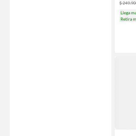
$ 249.9
Llega m
Retira 