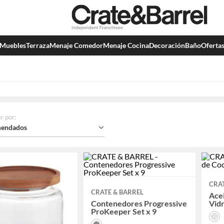
Muebles
Terraza
Menaje Comedor
Menaje Cocina
Decoración
Baño
Oferta
r por
:
endados
CRAT
CRATE & BARREL
Acei
Contenedores Progressive
Vidr
ProKeeper Set x 9