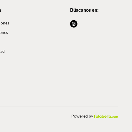
a
Búscanos en:
iones
iones
dad
Powered by