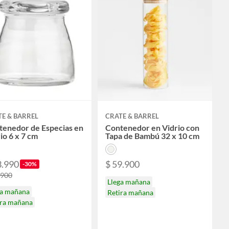
E & BARREL
CRATE & BARREL
tenedor de Especias en
Contenedor en Vidrio con
io 6 x 7 cm
Tapa de Bambú 32 x 10 cm
3.990
$ 59.900
-30%
.900
Llega mañana
ga mañana
Retira mañana
ira mañana