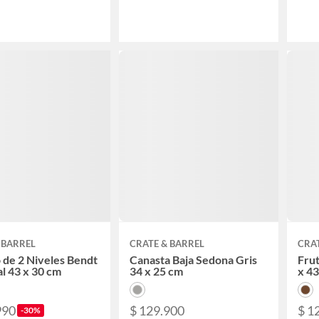
 BARREL
CRATE & BARREL
CRAT
 de 2 Niveles Bendt
Canasta Baja Sedona Gris
Frut
l 43 x 30 cm
34 x 25 cm
x 4
990
$ 129.900
$ 1
-30%