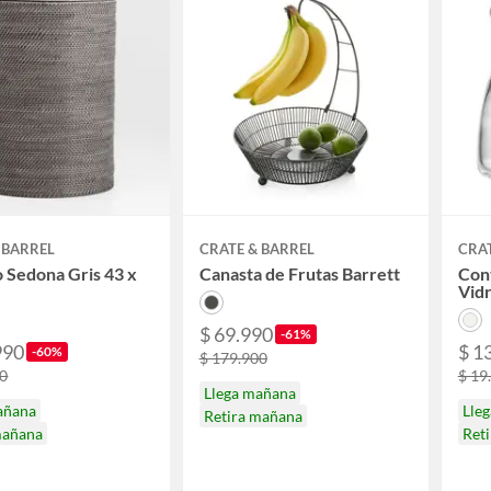
 BARREL
CRATE & BARREL
CRAT
 Sedona Gris 43 x
Canasta de Frutas Barrett
Con
Vidr
$ 69.990
-61%
990
$ 1
-60%
$ 179.900
00
$ 19
Llega mañana
añana
Lle
Retira mañana
mañana
Ret