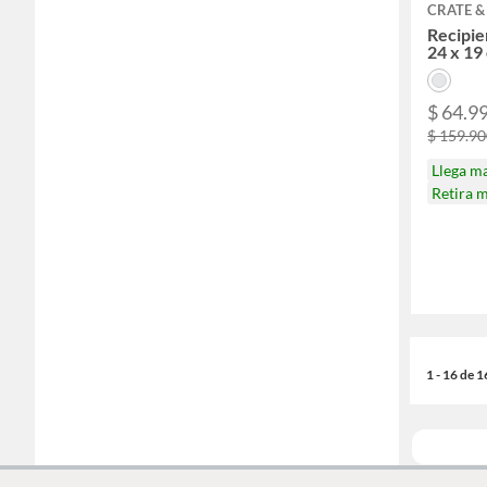
CRATE &
Recipie
24 x 19
$ 64.9
$ 159.9
Llega m
Retira 
1 - 16 de 