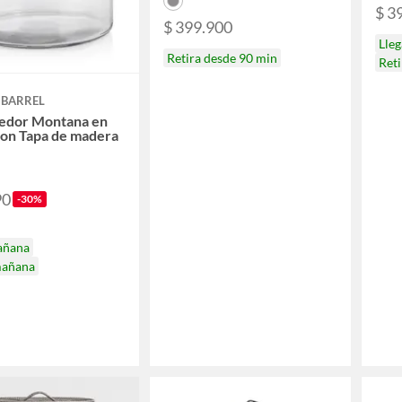
$ 3
$ 399.900
Lle
Retira desde 90 min
Ret
 BARREL
edor Montana en
con Tapa de madera
90
-30%
añana
mañana