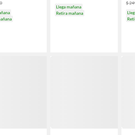
00
$ 24
Llega mañana
añana
Lle
Retira mañana
mañana
Ret