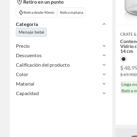
Retiro en un punto
Retira desde 90min
Retira mañana
Categoría
Menaje bebé
CRATE &
Conten
Precio
Vidrio 
14 cm
Descuentos
Calificación del producto
$ 48.9
Color
$ 69.900
Material
Llega m
Retira 
Capacidad