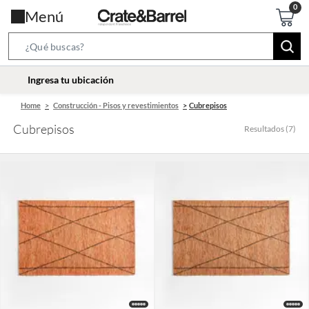
Menú
Search
Bar
location-
Ingresa tu ubicación
icon
Home
Construcción - Pisos y revestimientos
Cubrepisos
Cubrepisos
Resultados
(
7
)