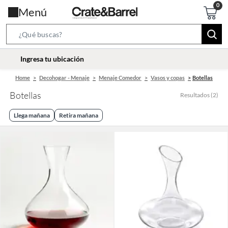
Menú
Search
Bar
location-
Ingresa tu ubicación
icon
Home
Decohogar - Menaje
Menaje Comedor
Vasos y copas
Botellas
Botellas
Resultados
(
2
)
Llega mañana
Retira mañana