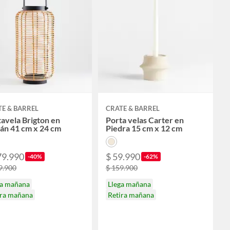
E & BARREL
CRATE & BARREL
avela Brigton en
Porta velas Carter en
án 41 cm x 24 cm
Piedra 15 cm x 12 cm
79.990
$ 59.990
-40%
-62%
9.900
$ 159.900
ga mañana
Llega mañana
ira mañana
Retira mañana