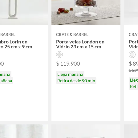
 BARREL
CRATE & BARREL
CRAT
bro Lorin en
Porta velas London en
Port
o 25 cm x 9 cm
Vidrio 23 cm x 15 cm
Vidr
00
$ 119.900
$ 8
$ 29
añana
Llega mañana
Lle
mañana
Retira desde 90 min
Ret