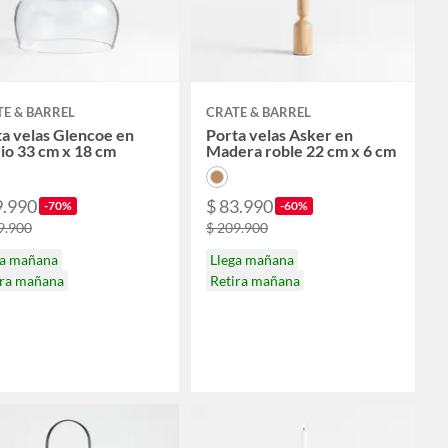
E & BARREL
CRATE & BARREL
a velas Glencoe en
Porta velas Asker en
io 33 cm x 18 cm
Madera roble 22 cm x 6 cm
9.990
$ 83.990
-70%
-60%
9.900
$ 209.900
ga mañana
Llega mañana
ira mañana
Retira mañana