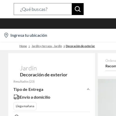
Search
Bar
location-
Ingresa tu ubicación
icon
Home
Jardín y terraza - Jardín
Decoración de exterior
Ordena
Recom
Jardín
Decoración de exterior
Resultados
(
23
)
Tipo de Entrega
Envío a domicilio
Llega mañana