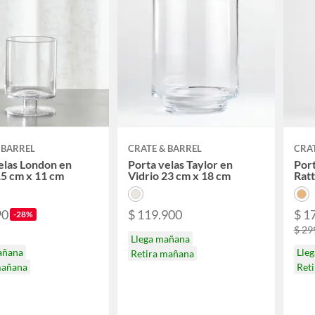
 BARREL
CRATE & BARREL
CRAT
elas London en
Porta velas Taylor en
Port
15 cm x 11 cm
Vidrio 23 cm x 18 cm
Ratt
90
$ 119.900
$ 1
-28%
$ 29
Llega mañana
añana
Lle
Retira mañana
mañana
Ret