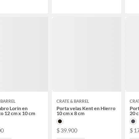
 BARREL
CRATE & BARREL
CRAT
bro Lorin en
Porta velas Kent en Hierro
Port
o 12 cm x 10 cm
10 cm x 8 cm
20 
00
$ 39.900
$ 1