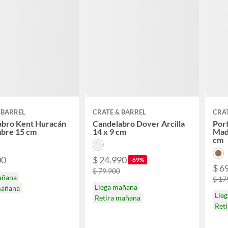
 BARREL
CRATE & BARREL
CRAT
abro Kent Huracán
Candelabro Dover Arcilla
Port
mbre 15 cm
14 x 9 cm
Mad
cm
00
$ 24.990
-69%
$ 6
$ 79.900
añana
$ 17
Llega mañana
mañana
Lle
Retira mañana
Ret