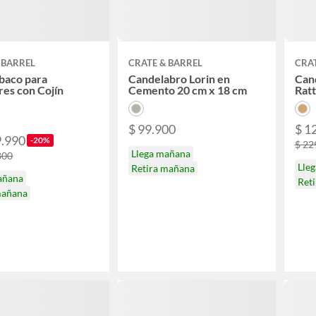
 BARREL
CRATE & BARREL
CRAT
Abaco para
Candelabro Lorin en
Can
res con Cojín
Cemento 20 cm x 18 cm
Ratt
$ 99.900
$ 1
9.990
-20%
$ 22
Llega mañana
800
Lle
Retira mañana
añana
Ret
mañana