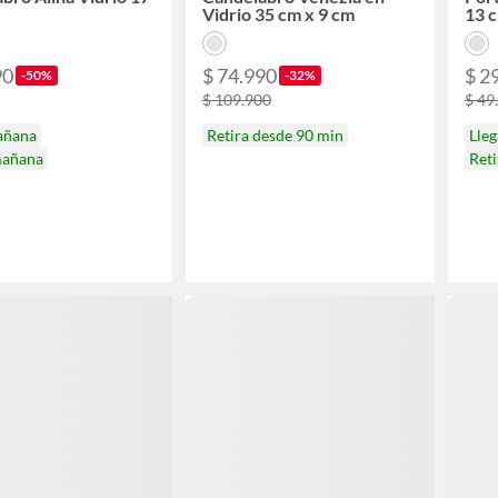
Vidrio 35 cm x 9 cm
13 c
90
$ 74.990
$ 2
-50%
-32%
$ 109.900
$ 49
añana
Retira desde 90 min
Lle
mañana
Ret