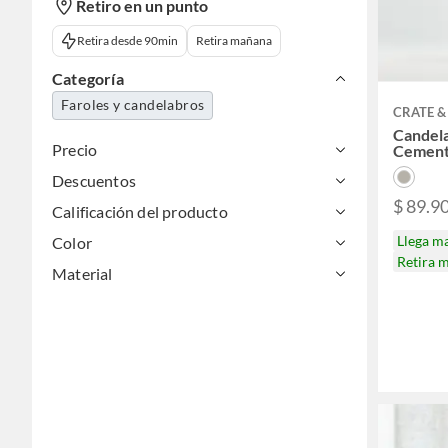
Retiro en un punto
Retira desde 90min
Retira mañana
Categoría
Faroles y candelabros
CRATE &
Candela
Precio
Cement
Descuentos
$ 89.9
Calificación del producto
Llega m
Color
Retira 
Material