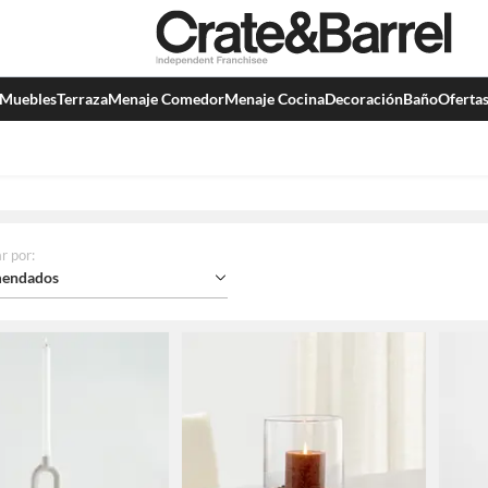
Muebles
Terraza
Menaje Comedor
Menaje Cocina
Decoración
Baño
Oferta
r por
:
endados