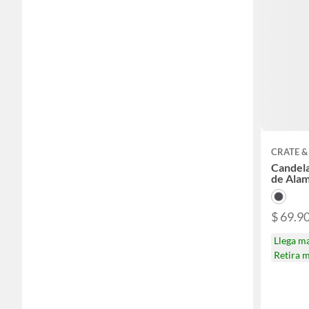
CRATE &
Candel
de Ala
$ 69.9
Llega m
Retira 