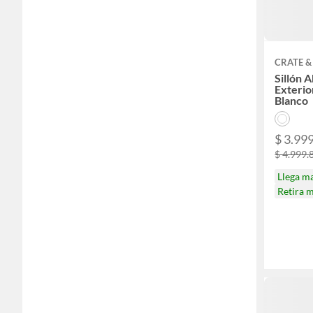
CRATE &
Sillón 
Exterio
Blanco
$ 3.99
$ 4.999.
Llega m
Retira 