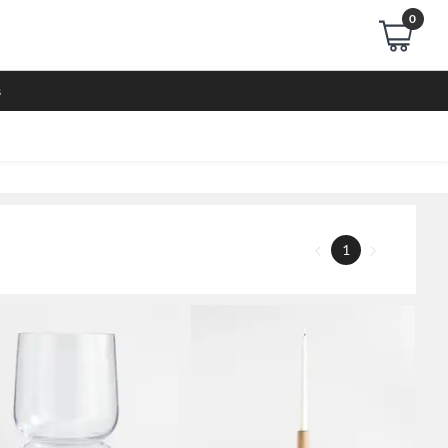
0
s
1