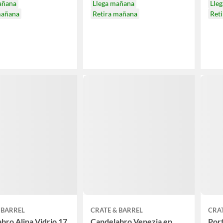
añana
Llega mañana
Lle
mañana
Retira mañana
Ret
 BARREL
CRATE & BARREL
CRAT
bro Alina Vidrio 17
Candelabro Venezia en
Port