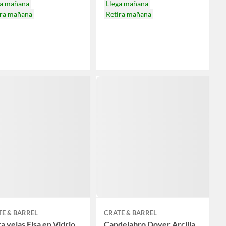
ga mañana
Llega mañana
ira mañana
Retira mañana
E & BARREL
CRATE & BARREL
a velas Elsa en Vidrio
Candelabro Dover Arcilla