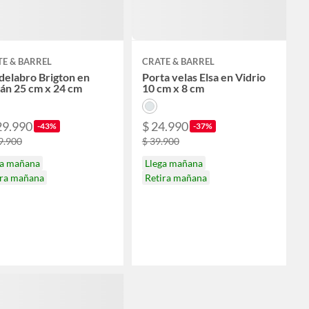
E & BARREL
CRATE & BARREL
delabro Brigton en
Porta velas Elsa en Vidrio
án 25 cm x 24 cm
10 cm x 8 cm
29.990
$ 24.990
-43%
-37%
9.900
$ 39.900
ga mañana
Llega mañana
ira mañana
Retira mañana