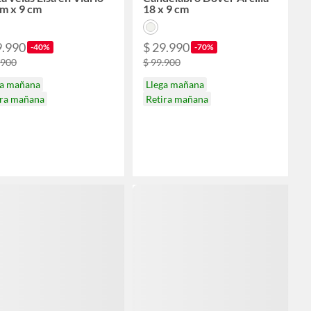
m x 9 cm
18 x 9 cm
9.990
$ 29.990
-40%
-70%
.900
$ 99.900
ga mañana
Llega mañana
ira mañana
Retira mañana