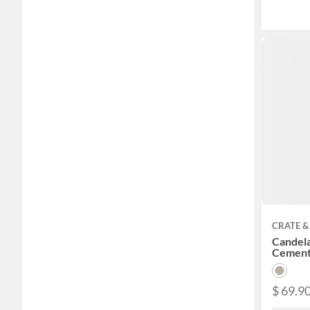
CRATE &
Candela
Cement
$ 69.9