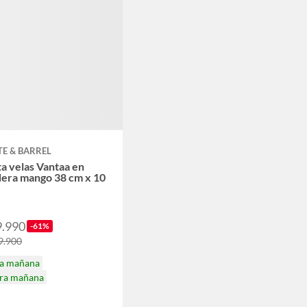
E & BARREL
a velas Vantaa en
era mango 38 cm x 10
9.990
-61%
9.900
ga mañana
ira mañana