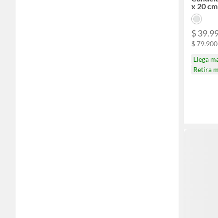
x 20 cm
$ 39.9
$ 79.900
Llega m
Retira 