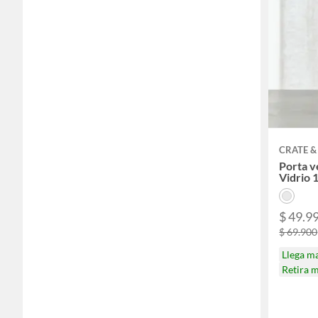
CRATE &
Porta v
Vidrio 
$ 49.9
$ 69.900
Llega m
Retira 