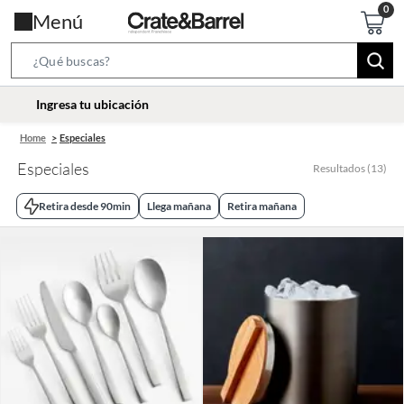
Menú
Search
Bar
location-
Ingresa tu ubicación
icon
Home
Especiales
Especiales
Resultados
(
13
)
Retira desde 90min
Llega mañana
Retira mañana