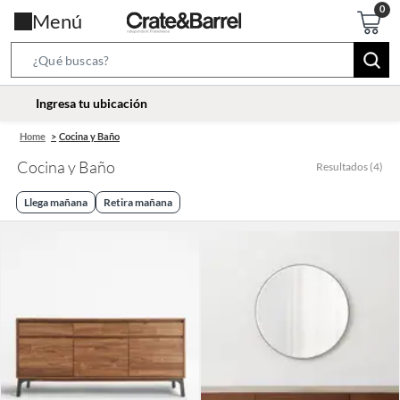
Menú
Search
Bar
location-
Ingresa tu ubicación
icon
Home
Cocina y Baño
Cocina y Baño
Resultados
(
4
)
Llega mañana
Retira mañana