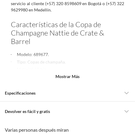
servicio al cliente (+57) 320 8598609 en Bogotá o (+57) 322
9629980 en Medellín.
Características de la Copa de
Champagne Nattie de Crate &
Barrel
Modelo: 689677.
Tipo: Copas de champaña.
Material: Vidrio.
Mostrar Más
Apto para lavavajillas: Sí.
Hecho en: Eslovaquia.
Especificaciones
Medidas
INCLUYE
Condicion del
Nuevo
Devolver es fácil y gratis
producto
Copa de Champagne Nattie.
Queremos que estés feliz con tu compra y que sientas nuestro respaldo
Producto ambientado, solo incluye productos especificados
en todo momento. Por eso, como clientes cuentas con garantías y
Varias personas después miran
en la descripción.
derechos que puedes ejercer si necesitas hacer una devolución.