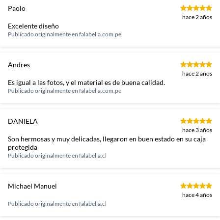
Número de piezas
1 unidad
Paolo
hace 2 años
Excelente diseño
País de origen
Eslovaquia
Publicado originalmente en
falabella.com.pe
Capacidad
207 ml
Andres
hace 2 años
Es igual a las fotos, y el material es de buena calidad.
Publicado originalmente en
falabella.com.pe
DANIELA
hace 3 años
Son hermosas y muy delicadas, llegaron en buen estado en su caja
protegida
Publicado originalmente en
falabella.cl
Michael Manuel
hace 4 años
Publicado originalmente en
falabella.cl