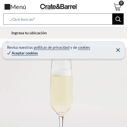
Menú
S
e
l
Ingresa tu ubicación
a
o
r
Home
Decohogar - Menaje
Menaje Comedor
c
Revisa nuestras
políticas de privacidad
y
de
cookies
c
C
a
Aceptar cookies
e
h
r
t
r
B
a
i
r
a
o
r
n
-
i
c
o
n