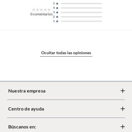
5
4
3
0
comentarios
2
1
Ocultar todas las opiniones
Nuestra empresa
Centro de ayuda
Acerca de Crate
Diseño responsable
Búscanos en:
Cambios y devoluciones