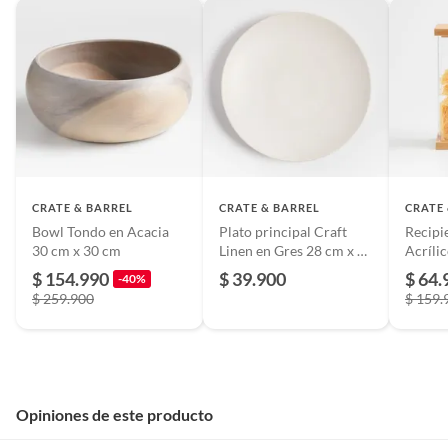
CRATE & BARREL
CRATE & BARREL
CRATE
Bowl Tondo en Acacia
Plato principal Craft
Recipi
30 cm x 30 cm
Linen en Gres 28 cm x 2
Acríli
cm
$ 154.990
$ 39.900
$ 64.
-40%
$ 259.900
$ 159.
Opiniones de este producto