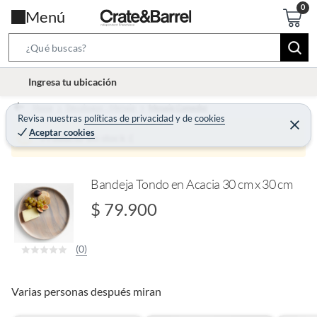
Menú
S
e
l
Ingresa tu ubicación
a
o
r
Home
Decohogar - Menaje
Menaje Comedor
c
Revisa nuestras
políticas de privacidad
y
de
cookies
c
C
a
Aceptar cookies
e
Producto sin stock :(
h
r
t
r
B
a
i
r
a
o
Bandeja Tondo en Acacia 30 cm x 30 cm
r
n
$ 79.900
-
i
(0)
c
o
n
Varias personas después miran