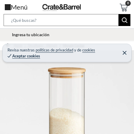
Menú
S
e
l
Ingresa tu ubicación
a
o
r
Home
Decohogar - Menaje
Menaje Cocina
c
Revisa nuestras
políticas de privacidad
y
de
cookies
c
C
a
Aceptar cookies
e
h
r
t
r
B
a
i
r
a
o
r
n
-
i
c
o
n