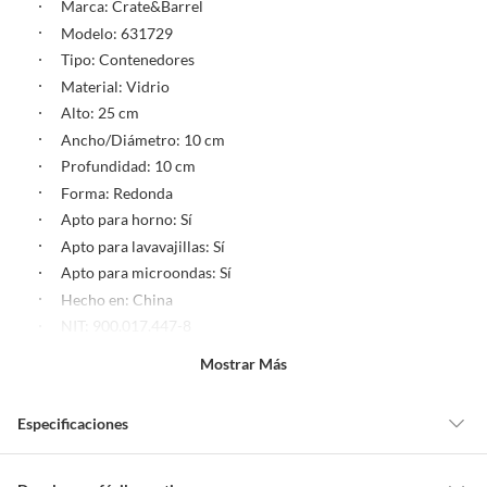
Marca: Crate&Barrel
Modelo: 631729
Tipo: Contenedores
Material: Vidrio
Alto: 25 cm
Ancho/Diámetro: 10 cm
Profundidad: 10 cm
Forma: Redonda
Apto para horno: Sí
Apto para lavavajillas: Sí
Apto para microondas: Sí
Hecho en: China
NIT: 900.017.447-8
Registro SIC: 900017447
Mostrar Más
Nombre del fabricante o importador: FALABELLA DE
COLOMBIA S.A
Especificaciones
Hermético: Sí
Número de piezas: 1
Condición del producto: Nuevo