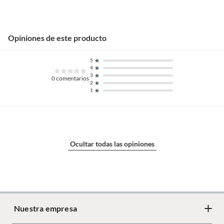
fabricante o
importador
Opiniones de este producto
Tipo
Contenedores
5
4
3
Condicion del
Nuevo
0
comentarios
2
producto
1
Incluye
1 unidad
Ocultar todas las opiniones
Restricciones de uso
Utilizar solo con alimentos.
Evitar el contacto con fuentes
de calor directas. No apto para
lavavajillas si no se especifica.
Revisar las instrucciones del
fabricante.
Nuestra empresa