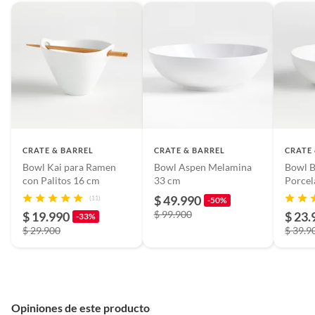
Modo de fabricación
Industrial
Cuidado del producto
Los cubiertos pueden dejar
marcas más visibles en la vajilla
mate. Se pueden quitar con Bar
Keepers Friend u otro
limpiador en polvo suave.
CRATE & BARREL
CRATE & BARREL
CRATE
Bowl Kai para Ramen
Bowl Aspen Melamina
Bowl B
con Palitos 16 cm
33 cm
Porcel
Número de personas
1 persona
cm
$ 49.990
(11)
-50%
$ 99.900
$ 19.990
$ 23.
-33%
$ 29.900
Material de la loza
Gres
$ 39.9
Condicion del
Nuevo
producto
Opiniones de este producto