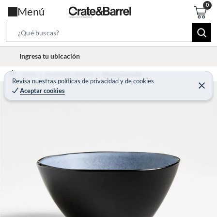
Menú
S
e
l
Ingresa tu ubicación
a
o
r
Home
Decohogar - Menaje
Menaje Comedor
c
Revisa nuestras
políticas de privacidad
y
de
cookies
c
C
a
Aceptar cookies
e
h
r
t
r
B
a
i
r
a
o
r
n
-
i
c
o
n