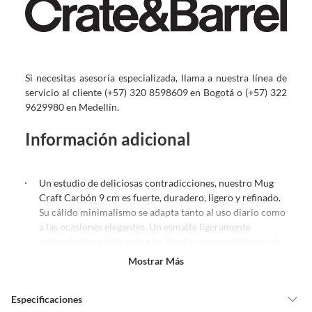
Si necesitas asesoría especializada, llama a nuestra línea de
servicio al cliente (+57) 320 8598609 en Bogotá o (+57) 322
9629980 en Medellín.
Información adicional
Un estudio de deliciosas contradicciones, nuestro Mug
Craft Carbón 9 cm es fuerte, duradero, ligero y refinado.
Su cálido minimalismo se adapta tanto al uso diario como
a las ocasiones elegantes. Un esmalte ligeramente
moteado de carbón cubre las limpias curvas de la taza de
café. Dramáticamente arqueado, el mango delgado
Mostrar Más
brinda un toque final único y mucho espacio para
envolver su bebida caliente con la mano. Con un
Especificaciones
minimalismo cálido que se adapta al uso diario y a las