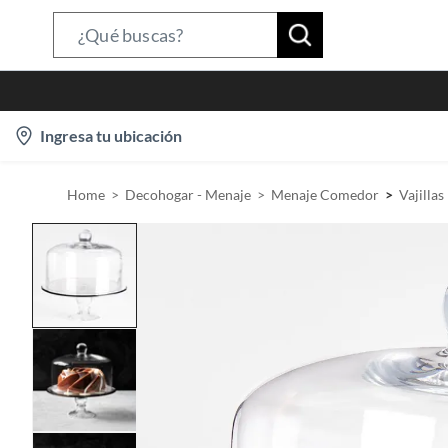
S
e
a
r
l
Ingresa tu ubicación
c
o
h
c
B
Home
Decohogar - Menaje
Menaje Comedor
Vajillas
a
a
t
r
i
o
n
-
i
c
o
n