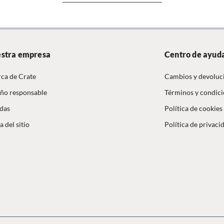
 con un paño limpio. No lo sumerja en agua, limpiar con
tivas.
lítica de devolución ingresa a
descripción
formacion-legal-retail
.
ual
producto.
stra empresa
Centro de ayud
 mano solamente. Manejar con cuidado por su fragilidad.
ca de Crate
Cambios y devoluc
ño responsable
Términos y condic
ra presentar y conservar pasteles, petit fours y otros
das
Política de cookies
. Se puede cortar directamente sobre la base.
 del sitio
Política de privaci
el pastel sobre la base, cortar directamente si se desea,
con la tapa para conservar.
r que sean aptos para microondas, horno o lavavajillas
l material. No exponer a cambios bruscos de
tura. Usar solo para alimentos y bebidas. Lavar antes
mer uso y después de cada uso. Revisar las instrucciones