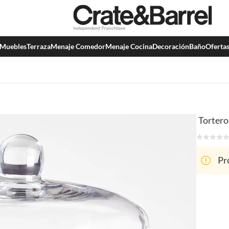
Muebles
Terraza
Menaje Comedor
Menaje Cocina
Decoración
Baño
Oferta
Tortero
Pr