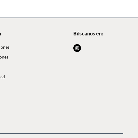
a
Búscanos en:
iones
iones
dad