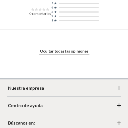
5
4
3
0
comentarios
2
1
Ocultar todas las opiniones
Nuestra empresa
Centro de ayuda
Acerca de Crate
Diseño responsable
Búscanos en:
Cambios y devoluciones