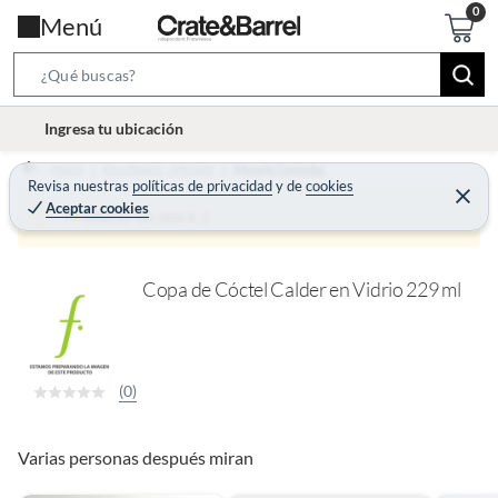
Menú
S
e
l
Ingresa tu ubicación
a
o
r
Home
Decohogar - Menaje
Menaje Comedor
c
Revisa nuestras
políticas de privacidad
y
de
cookies
c
C
a
Aceptar cookies
e
Producto sin stock :(
h
r
t
r
B
a
i
r
a
o
Copa de Cóctel Calder en Vidrio 229 ml
r
n
-
i
(0)
c
o
n
Varias personas después miran