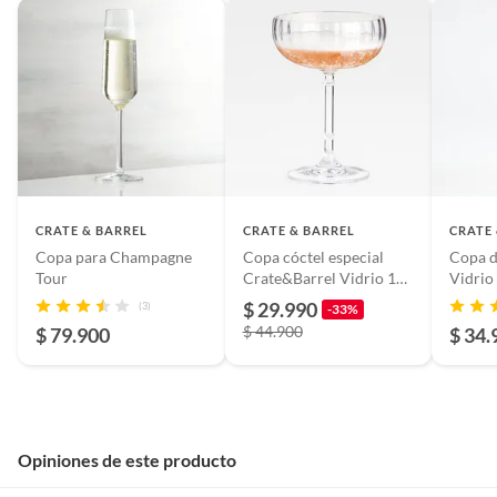
CRATE & BARREL
CRATE & BARREL
CRATE
Copa para Champagne
Copa cóctel especial
Copa d
Tour
Crate&Barrel Vidrio 1
Vidrio
Pieza 207 ml
$ 29.990
(3)
-33%
$ 44.900
$ 79.900
$ 34.
Opiniones de este producto