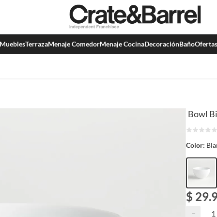
Muebles
Terraza
Menaje Comedor
Menaje Cocina
Decoración
Baño
Oferta
Bowl Bi
Color:
Bla
$ 29.
−