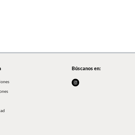
a
Búscanos en:
iones
iones
dad