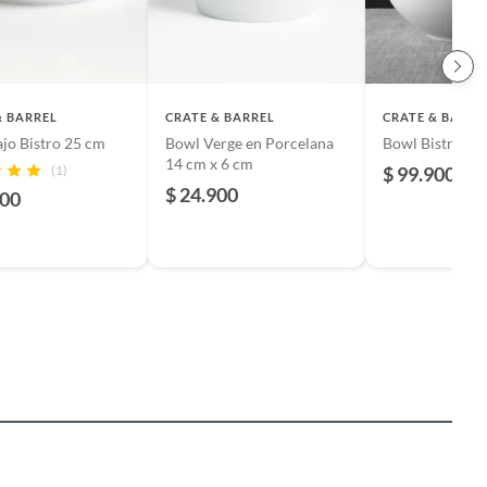
& BARREL
CRATE & BARREL
CRATE & BARRE
jo Bistro 25 cm
Bowl Verge en Porcelana
Bowl Bistro de
14 cm x 6 cm
(1)
$ 99.900
$ 24.900
900