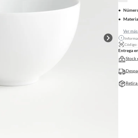
Número
Material
Ver más 
Informac
Código
Entrega e
Stock 
Despa
Retira