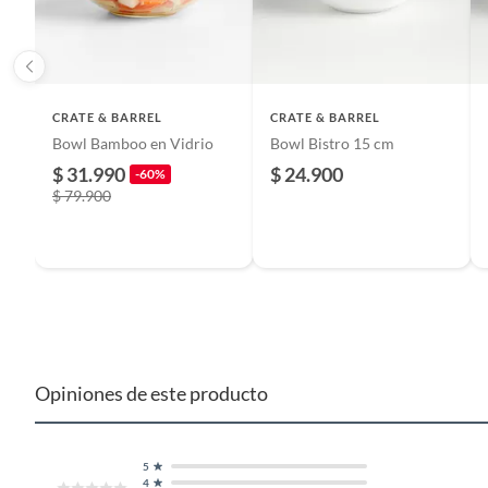
Restricciones de uso
Asegura
según e
tempera
del pri
de uso 
CRATE & BARREL
CRATE & BARREL
Bowl Bamboo en Vidrio
Bowl Bistro 15 cm
$ 31.990
$ 24.900
-60%
Dimensiones
8,25 cm
$ 79.900
Modelo
Bowl
Número de piezas
1
Color
Blanco
Opiniones de este producto
País de origen
Sri Lan
5
4