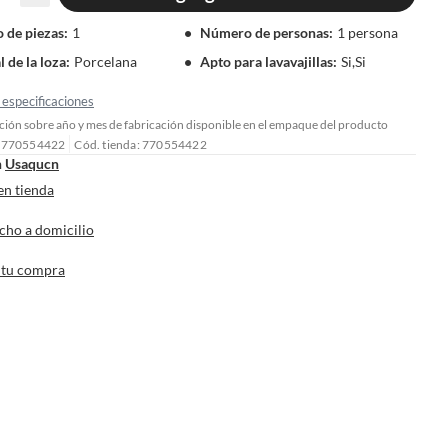
 de piezas
:
1
Número de personas
:
1 persona
 de la loza
:
Porcelana
Apto para lavavajillas
:
Si,Si
especificaciones
ión sobre año y mes de fabricación disponible en el empaque del producto
: 770554422
Cód. tienda: 770554422
n
Usaqucn
en tienda
cho a domicilio
 tu compra