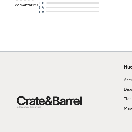
3
0
comentarios
2
Capacidad
24 oz
1
Color básico
Blanco
Forma
Redond
Material
Porcel
Nue
Acer
Apto para lavavajillas
Si,Si
Dise
Tien
Apto para microondas
Sí
Mapa