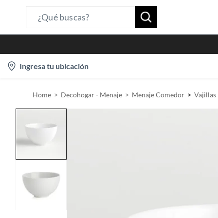
S
e
a
r
l
Ingresa tu ubicación
c
o
h
c
B
Home
Decohogar - Menaje
Menaje Comedor
Vajillas
a
a
t
r
i
o
n
-
i
c
o
n