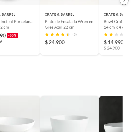
& BARREL
CRATE & BARREL
CRATE & BARRE
rincipal Porcelana
Plato de Ensalada Wren en
Bowl Craft Lin
 2 cm
Gres Azul 22 cm
14 cm x 4 cm
990
(3)
-30%
0
$ 24.900
$ 14.990
-4
$ 24.900