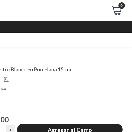
0
s
stro Blanco en Porcelana 15 cm
(0)
nco
900
Agregar al Carro
+