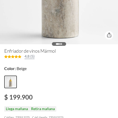
Enfriador de vinos Mármol
4.8 (5)
Color:
Beige
$ 199.900
Llega mañana
Retira mañana
Código: 770553275
Cód. tienda: 770553275