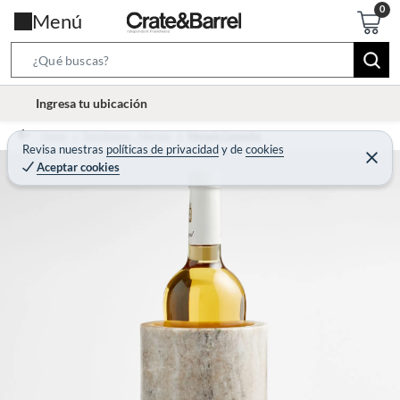
Menú
S
e
l
Ingresa tu ubicación
a
o
r
Home
Decohogar - Menaje
Menaje Comedor
c
Revisa nuestras
políticas de privacidad
y
de
cookies
c
C
a
Aceptar cookies
e
h
r
t
r
B
a
i
r
a
o
r
n
-
i
c
o
n