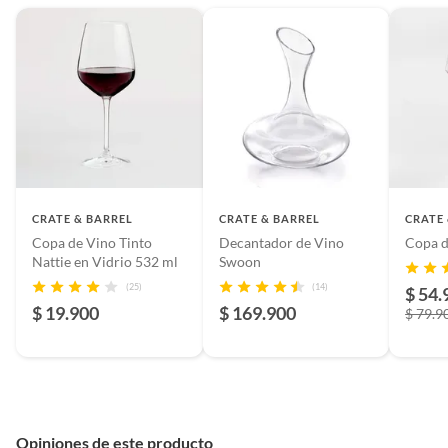
recomendaciones del
fabricante para prolongar su
vida útil.
Incluye
1
Restricciones de uso
lavar a mano únicamente
CRATE & BARREL
CRATE & BARREL
CRATE
Copa de Vino Tinto
Decantador de Vino
Copa d
Modelo
553275
Nattie en Vidrio 532 ml
Swoon
(25)
(14)
$ 54.
$ 19.900
$ 169.900
País de origen
India
$ 79.9
Garantía
1 año
Material
Mármol
Opiniones de este producto