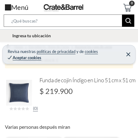
Menú
S
e
l
Ingresa tu ubicación
a
o
r
Home
Dormitorio - Ropa de Cama
Accesorios ropa de cama
c
Revisa nuestras
políticas de privacidad
y
de
cookies
c
C
a
Aceptar cookies
e
Producto sin stock :(
h
r
t
r
B
a
i
r
a
o
Funda de cojín Índigo en Lino 51 cm x 51 cm
r
n
$ 219.900
-
i
(0)
c
o
n
Varias personas después miran