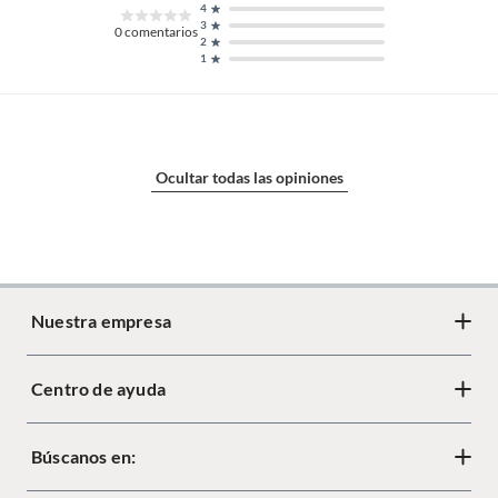
4
3
0
comentarios
2
1
Ocultar todas las opiniones
Nuestra empresa
Centro de ayuda
Acerca de Crate
Diseño responsable
Búscanos en:
Cambios y devoluciones
Tiendas