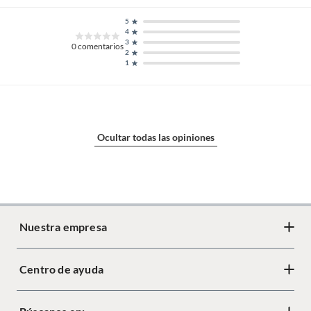
5
4
3
0
comentarios
2
1
Ocultar todas las opiniones
Nuestra empresa
Centro de ayuda
Acerca de Crate
Diseño responsable