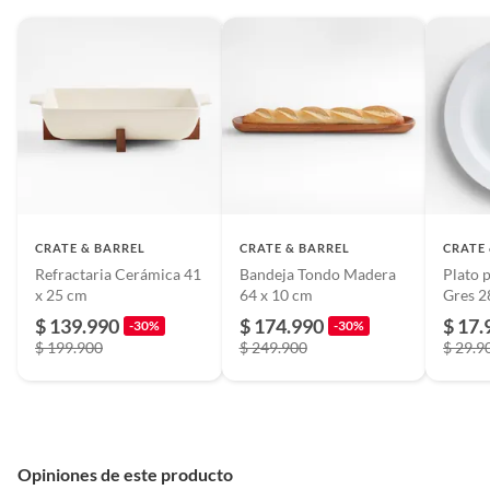
CRATE & BARREL
CRATE & BARREL
CRATE
Refractaria Cerámica 41
Bandeja Tondo Madera
Plato p
x 25 cm
64 x 10 cm
Gres 2
$ 139.990
$ 174.990
$ 17.
-30%
-30%
$ 199.900
$ 249.900
$ 29.9
Opiniones de este producto