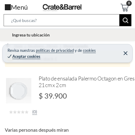
Menú
S
e
l
Ingresa tu ubicación
a
o
r
Home
Decohogar - Menaje
Menaje Comedor
c
Revisa nuestras
políticas de privacidad
y
de
cookies
c
C
a
Aceptar cookies
e
Producto sin stock :(
h
r
t
r
B
a
i
r
a
o
Plato de ensalada Palermo Octagon en Gres
r
21 cm x 2 cm
n
-
$ 39.900
i
c
(0)
o
n
Varias personas después miran