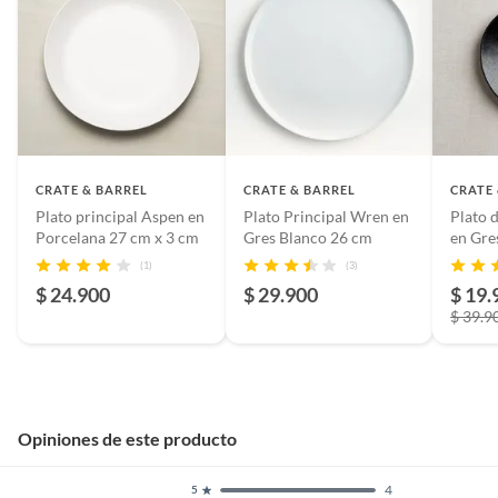
moderno y atemporal.
Cuidado del producto
Apto para lavavajillas,
microondas, horno (hasta
150 °C) y congelador.
CRATE & BARREL
CRATE & BARREL
CRATE
Presentación
Individual
Plato principal Aspen en
Plato Principal Wren en
Plato 
Porcelana 27 cm x 3 cm
Gres Blanco 26 cm
en Gre
(1)
(3)
Material de la loza
Gres
$ 24.900
$ 29.900
$ 19.
$ 39.9
Número de personas
1 persona
Dimensiones
3.81 cm
Opiniones de este producto
Restricciones de uso
Asegurar que sean aptos para
4
5