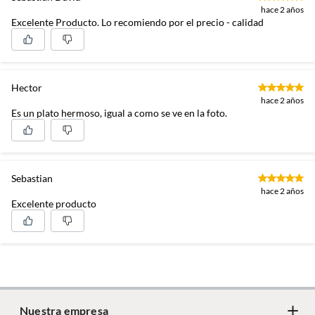
hace 2 años
Excelente Producto. Lo recomiendo por el precio - calidad
Capacidad
3.5 kg
Diámetro de piezas
26.67 cm
Hector
hace 2 años
Es un plato hermoso, igual a como se ve en la foto.
Forma
Redonda
Material
Gres
Sebastian
hace 2 años
Excelente producto
Apto para lavavajillas
Si,Si
Apto para
Sí
microondas
Nuestra empresa