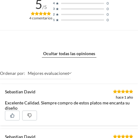
5
microondas, horno o
0
4
/5
lavavajillas según el material.
0
3
No exponer a cambios bruscos
0
2
4
comentarios
0
1
de temperatura. Usar solo para
alimentos y bebidas. Lavar
antes del primer uso y después
de cada uso. Revisar las
instrucciones de uso del
fabricante
Ocultar todas las opiniones
Modelo
467225
Ordenar por:
Mejores evaluaciones
Sebastian David
Color
Negro
hace 1 año
Excelente Calidad. Siempre compro de estos platos me encanta su
diseño
Número de piezas
1
País de origen
Portugal
Sebastian David