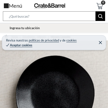
Menú
S
e
l
Ingresa tu ubicación
a
o
r
Home
Decohogar - Menaje
Menaje Comedor
c
Revisa nuestras
políticas de privacidad
y
de
cookies
c
C
a
Aceptar cookies
e
h
r
t
r
B
a
i
r
a
o
r
n
-
i
c
o
n