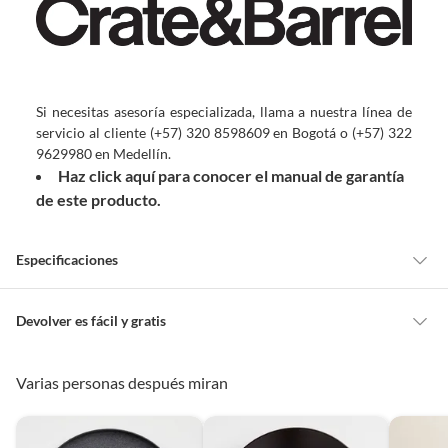
Si necesitas asesoría especializada, llama a nuestra línea de
servicio al cliente (+57) 320 8598609 en Bogotá o (+57) 322
9629980 en Medellín.
Haz click aquí para conocer el manual de garantía
de este producto.
Especificaciones
Apto para horno
Sí
Devolver es fácil y gratis
Queremos que estés feliz con tu compra y que sientas nuestro respaldo
en todo momento. Por eso, como clientes cuentas con garantías y
Varias personas después miran
Nombre del
Euromarket Designs Inc
derechos que puedes ejercer si necesitas hacer una devolución.
fabricante o
Tienes 5 días hábiles
para devolver por ley.
importador
De conformidad con lo establecido en el artículo 47 de la Ley 1480 de