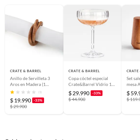
CRATE & BARREL
CRATE & BARREL
CRATE
Anillo de Servilleta 3
Copa cóctel especial
Set sa
Aros en Madera (1
Crate&Barrel Vidrio 1
mesa A
unidad)
Pieza 207 ml
6 cm x
$ 29.990
$ 59.
(1)
-33%
$ 44.900
$ 119.
$ 19.990
-33%
$ 29.900