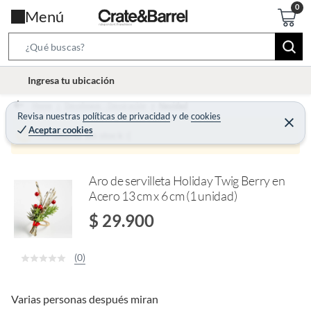
Menú
S
e
l
Ingresa tu ubicación
a
o
r
Home
Decohogar - Decoración
Navidad
c
Revisa nuestras
políticas de privacidad
y
de
cookies
c
C
a
Aceptar cookies
e
Producto sin stock :(
h
r
t
r
B
a
i
r
a
o
Aro de servilleta Holiday Twig Berry en
r
Acero 13 cm x 6 cm (1 unidad)
n
-
$ 29.900
i
c
(0)
o
n
Varias personas después miran