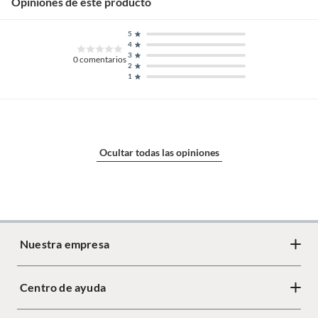
Opiniones de este producto
5
4
3
0
comentarios
2
1
Ocultar todas las opiniones
Nuestra empresa
Centro de ayuda
Acerca de Crate
Diseño responsable