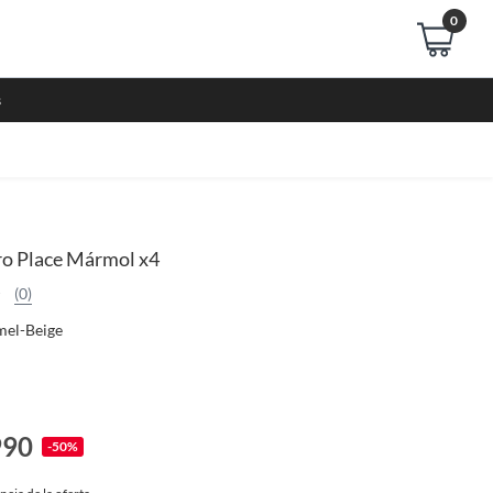
0
s
ro Place Mármol x4
(0)
el-Beige
990
-50%