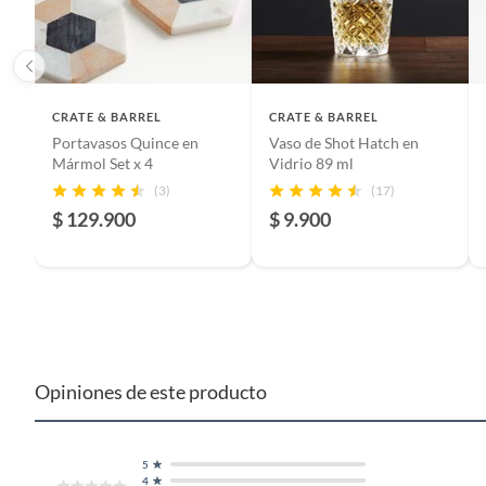
Alto
1905 c
CRATE & BARREL
CRATE & BARREL
Color
Mármo
Portavasos Quince en
Vaso de Shot Hatch en
Mármol Set x 4
Vidrio 89 ml
(3)
(17)
Ancho
3,175 
$ 129.900
$ 9.900
Modelo
Place
País de origen
India
Opiniones de este producto
5
4