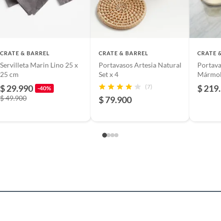
m
CRATE & BARREL
CRATE & BARREL
CRATE 
l
Servilleta Marin Lino 25 x
Portavasos Artesia Natural
Portava
25 cm
Set x 4
Mármol 
$ 29.990
(7)
$ 219
-40%
cm
$ 49.900
$ 79.900