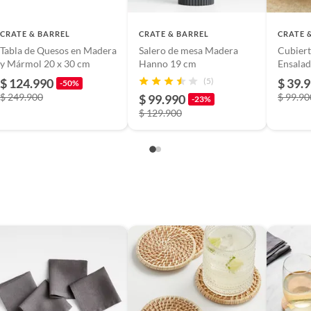
tivas.
 con paño húmedo. Evitar contacto con líquidos
lítica de devolución ingresa a
CRATE & BARREL
CRATE & BARREL
CRATE 
vos. Mantener secos para evitar óxido. Revisar las
Tabla de Quesos en Madera
Salero de mesa Madera
Cubiert
formacion-legal-retail
.
ciones del fabricante.
y Mármol 20 x 30 cm
Hanno 19 cm
Ensalad
Piezas
$ 124.990
(5)
$ 39.
-50%
$ 249.900
$ 99.90
$ 99.990
-23%
la de colombia
$ 129.900
447
l
ra contener servilletas. Evitar sobrecarga. Limpiar con
co o húmedo. No exponer a humedad prolongada o
tenso. Revisar las instrucciones del fabricante.