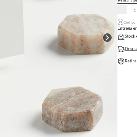
Revisar vige
−
Código
Entrega e
Stock 
Despa
Retira