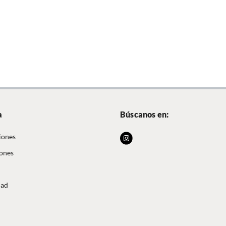
a
Búscanos en:
iones
iones
dad