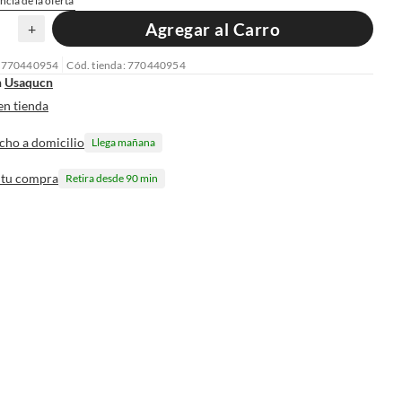
ncia de la oferta
Agregar al Carro
+
: 770440954
Cód. tienda: 770440954
n
Usaqucn
en tienda
cho a domicilio
Llega mañana
 tu compra
Retira desde 90 min