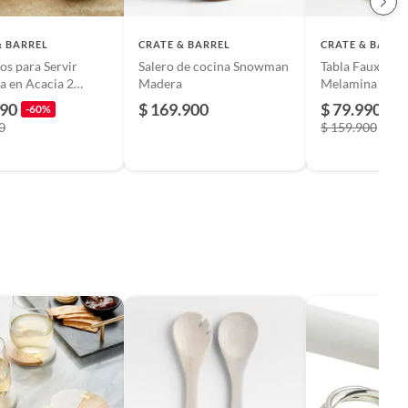
& BARREL
CRATE & BARREL
CRATE & BARRE
os para Servir
Salero de cocina Snowman
Tabla Faux Bois
a en Acacia 2
Madera
Melamina 43 x
990
$ 169.900
$ 79.990
-60%
-5
0
$ 159.900