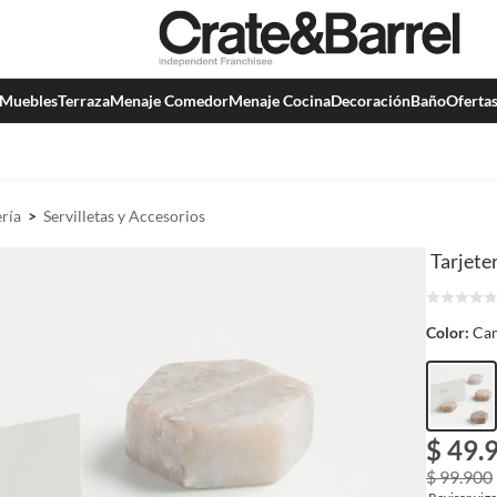
Muebles
Terraza
Menaje Comedor
Menaje Cocina
Decoración
Baño
Oferta
ría
Servilletas y Accesorios
Tarjete
Color:
Cam
$ 49.
$ 99.900