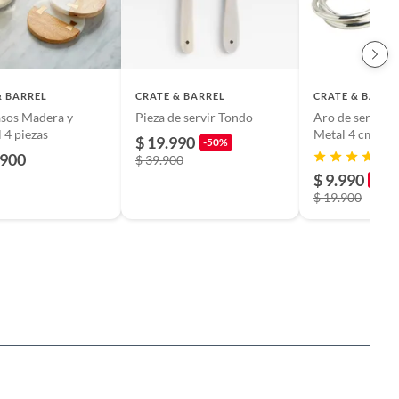
& BARREL
CRATE & BARREL
CRATE & BARRE
sos Madera y
Pieza de servir Tondo
Aro de servillet
4 piezas
Metal 4 cm (1 u
$ 19.990
-50%
.900
$ 39.900
$ 9.990
-50%
$ 19.900