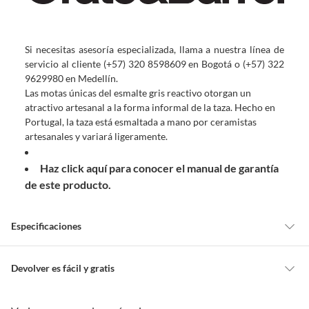
Si necesitas asesoría especializada, llama a nuestra línea de
servicio al cliente (+57) 320 8598609 en Bogotá o (+57) 322
9629980 en Medellín.
Las motas únicas del esmalte gris reactivo otorgan un
atractivo artesanal a la forma informal de la taza. Hecho en
Portugal, la taza está esmaltada a mano por ceramistas
artesanales y variará ligeramente.
Haz click aquí para conocer el manual de garantía
de este producto.
Especificaciones
Forma
Redonda
Devolver es fácil y gratis
Queremos que estés feliz con tu compra y que sientas nuestro respaldo
en todo momento. Por eso, como clientes cuentas con garantías y