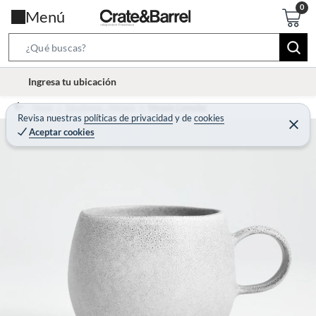
Menú
S
e
l
Ingresa tu ubicación
a
o
r
Home
Decohogar - Menaje
Menaje Comedor
c
Revisa nuestras
políticas de privacidad
y
de
cookies
c
C
a
Aceptar cookies
e
h
r
t
r
B
a
i
r
a
o
r
n
-
i
c
o
n