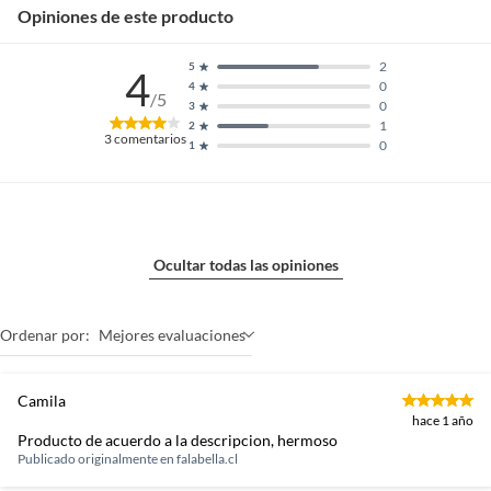
uso en contacto con
Opiniones de este producto
alimentos.No se agrieta ni se
decolora con el uso de
2
5
4
detergentes.Hecho en
0
4
/5
Colombia, haz parte de la
0
3
tradición y disfruta el cuidado
1
2
3
comentarios
0
1
puesto en cada detalle de tu
vajilla.Respaldamos nuestros
productos con la mejor calidad
y garantía.En Corona estamos
comprometidos con una
producción de bajo impacto
Ocultar todas las opiniones
ambiental.
Ordenar por:
Mejores evaluaciones
Material de la loza
Piedra
Camila
hace 1 año
Número de personas
1 persona
Producto de acuerdo a la descripcion, hermoso
Publicado originalmente en
falabella.cl