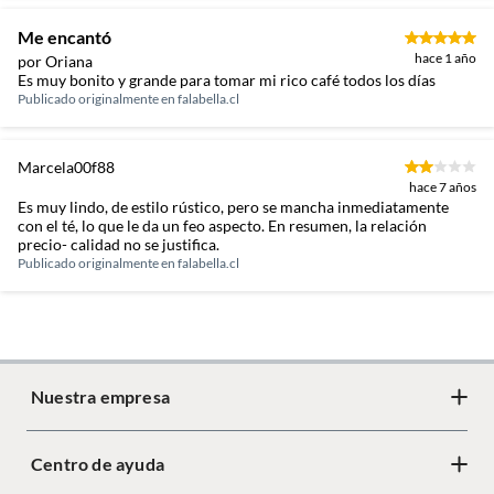
Dimensiones
9.52 x 8.89 cm
Me encantó
hace 1 año
por Oriana
Restricciones de uso
Asegurar que sean aptos para
Es muy bonito y grande para tomar mi rico café todos los días
microondas, horno o
Publicado originalmente en
falabella.cl
lavavajillas según el material.
No exponer a cambios bruscos
de temperatura. Usar solo para
Marcela00f88
alimentos y bebidas. Lavar
hace 7 años
Es muy lindo, de estilo rústico, pero se mancha inmediatamente
antes del primer uso y después
con el té, lo que le da un feo aspecto. En resumen, la relación
de cada uso. Revisar las
precio- calidad no se justifica.
instrucciones de uso del
Publicado originalmente en
falabella.cl
fabricante
Modelo
439777
Nuestra empresa
Color
Gris
Centro de ayuda
Acerca de Crate
Número de piezas
1