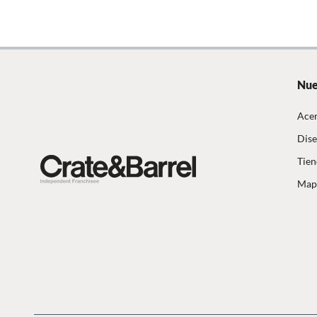
País de origen
Filipina
Largo
27.63 
Nue
Material
Rattán
Acer
Dise
Color
Blanco
Tien
Mapa