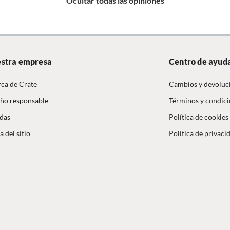
Ocultar todas las opiniones
s
cm
stra empresa
Centro de ayud
ca de Crate
Cambios y devoluc
ño responsable
Términos y condic
das
Política de cookies
 del sitio
Política de privaci