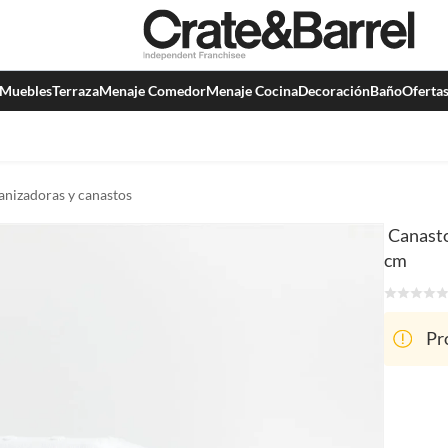
Muebles
Terraza
Menaje Comedor
Menaje Cocina
Decoración
Baño
Oferta
anizadoras y canastos
Canasto
cm
Pr