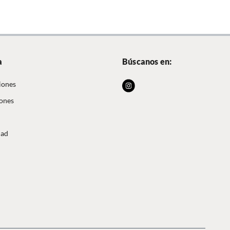
a
Búscanos en:
iones
iones
dad