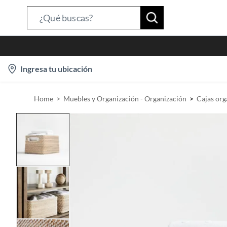
S
e
a
r
l
Ingresa tu ubicación
c
o
h
c
B
Home
Muebles y Organización - Organización
Cajas org
a
a
t
r
i
o
n
-
i
c
o
n