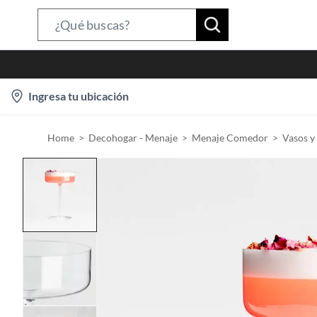
S
e
a
r
l
Ingresa tu ubicación
c
o
h
c
B
Home
Decohogar - Menaje
Menaje Comedor
Vasos y
a
a
t
r
i
o
n
-
i
c
o
n