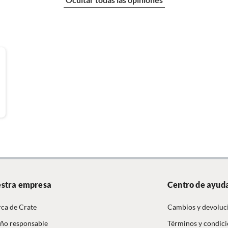
olpes y caídas. Revisar las instrucciones del fabricante.
rente
uia
stra empresa
Centro de ayud
lor
ca de Crate
Cambios y devoluc
ño responsable
Términos y condic