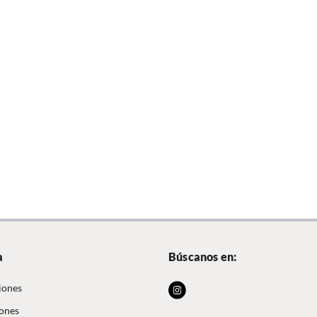
a
Búscanos en:
iones
iones