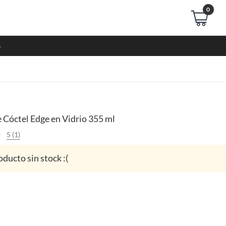
0
s
 Cóctel Edge en Vidrio 355 ml
5 (1)
oducto sin stock :(