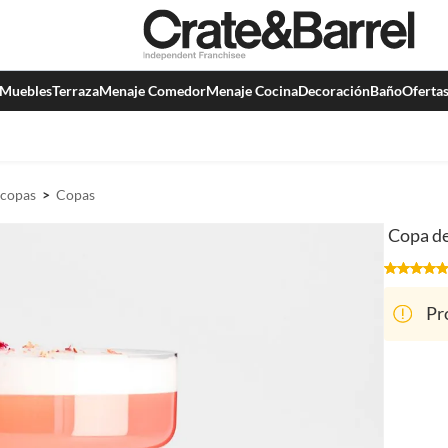
Muebles
Terraza
Menaje Comedor
Menaje Cocina
Decoración
Baño
Oferta
 copas
Copas
Copa de
Pr