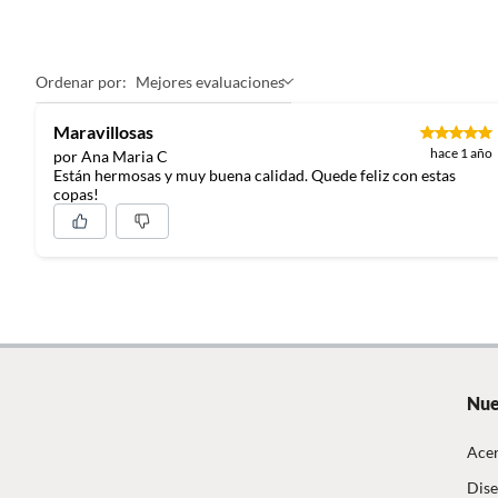
Evitar g
Ordenar por:
Mejores evaluaciones
Color
Transpa
Maravillosas
hace 1 año
por Ana Maria C
Modelo
Edge
Están hermosas y muy buena calidad. Quede feliz con estas
copas!
Número de piezas
1
País de origen
Eslovaq
Capacidad
355 ml
Nue
Color básico
Multico
Acer
Dise