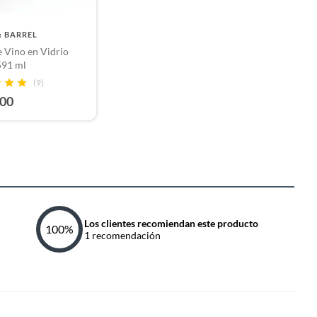
& BARREL
 Vino en Vidrio
591 ml
(9)
900
Los clientes recomiendan este producto
100
%
1
recomendación