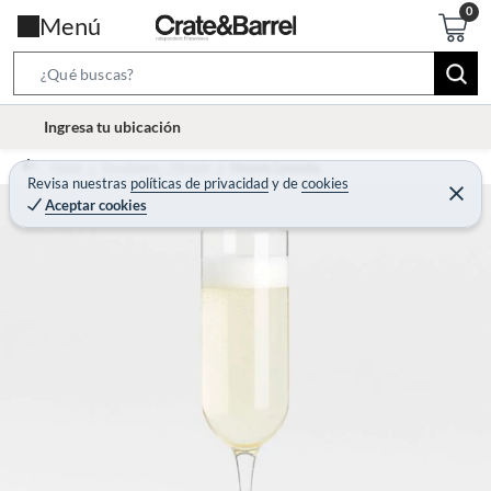
Menú
S
e
l
Ingresa tu ubicación
a
o
r
Home
Decohogar - Menaje
Menaje Comedor
c
Revisa nuestras
políticas de privacidad
y
de
cookies
c
C
a
Aceptar cookies
e
h
r
t
r
B
a
i
r
a
o
r
n
-
i
c
o
n