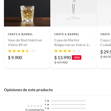
Material
Vidrio
Nombre del
Falabella de colombia
CRATE & BARREL
CRATE & BARREL
CRATE
fabricante o
Vaso de Shot Hatch en
Copa de Martini
Copa c
importador
Vidrio 89 ml
Ridgecrest en Vidrio 207
Crate&
ml
Pieza 
$ 29.
(17)
(5)
$ 44.9
$ 9.900
$ 13.990
Registro SIC
444446197-8
-30%
$ 19.900
Uso de la copa/vaso
Copa de champagne
Condicion del
Nuevo
Opiniones de este producto
producto
5
4
3
Restricciones de uso
Uso exclusivo para alimentos y
0
comentarios