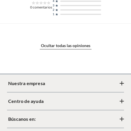
4
3
0
comentarios
2
1
Ocultar todas las opiniones
Nuestra empresa
Centro de ayuda
Acerca de Crate
Diseño responsable
Búscanos en:
Cambios y devoluciones
Tiendas
Términos y condiciones