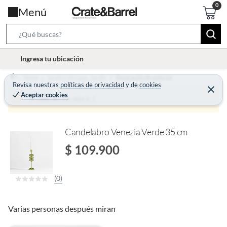
Menú
S
e
l
Ingresa tu ubicación
a
o
r
Home
Jardín y terraza - Jardín
Decoración de exterior
c
Revisa nuestras
políticas de privacidad
y
de
cookies
c
C
a
Aceptar cookies
e
Producto sin stock :(
h
r
t
r
B
a
i
r
a
o
Candelabro Venezia Verde 35 cm
r
n
$ 109.900
-
i
(0)
c
o
n
Varias personas después miran