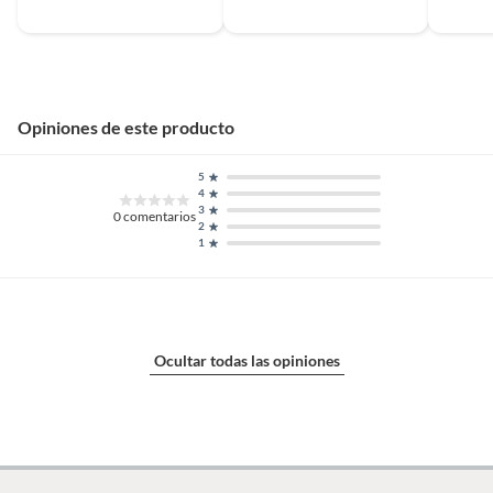
Material de la loza
Porcelana
Número de personas
1 persona
Opiniones de este producto
Dimensiones
12 cm de ancho x 8 cm de
5
profundidad x 10 cm de alto.
4
3
0
comentarios
2
1
Restricciones de uso
Asegurar que sean aptos para
microondas, horno o
lavavajillas según el material.
No exponer a cambios bruscos
de temperatura. Usar solo para
Ocultar todas las opiniones
alimentos y bebidas. Lavar
antes del primer uso y después
de cada uso. Revisar las
instrucciones de uso del
fabricante