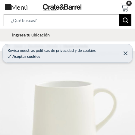
Menú
S
e
l
Ingresa tu ubicación
a
o
r
Home
Decohogar - Menaje
Menaje Comedor
c
Revisa nuestras
políticas de privacidad
y
de
cookies
c
C
a
Aceptar cookies
e
h
r
t
r
B
a
i
r
a
o
r
n
-
i
c
o
n