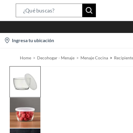
S
e
a
r
l
Ingresa tu ubicación
c
o
h
c
B
Home
Decohogar - Menaje
Menaje Cocina
Recipient
a
a
t
r
i
o
n
-
i
c
o
n