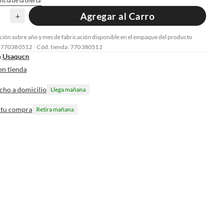
ncia de la oferta
Agregar al Carro
+
ión sobre año y mes de fabricación disponible en el empaque del producto
: 770380512
Cód. tienda: 770380512
n
Usaqucn
en tienda
cho a domicilio
Llega mañana
 tu compra
Retira mañana