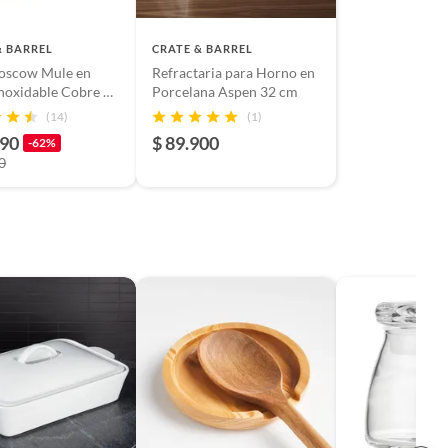
& BARREL
CRATE & BARREL
oscow Mule en
Refractaria para Horno en
noxidable Cobre 10
Porcelana Aspen 32 cm
(14)
(1)
990
$ 89.900
-62%
0