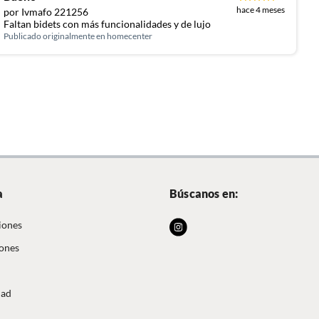
hace 4 meses
por Ivmafo 221256
Faltan bidets con más funcionalidades y de lujo
Publicado originalmente en
homecenter
a
Búscanos en:
iones
iones
dad