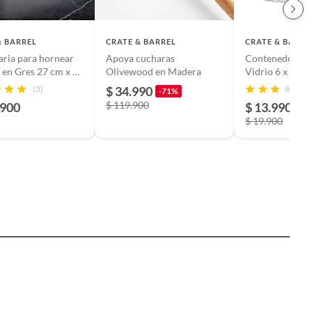
& BARREL
CRATE & BARREL
CRATE & BARRE
aria para hornear
Apoya cucharas
Contenedor de 
 en Gres 27 cm x 43
Olivewood en Madera
Vidrio 6 x 7 cm
(3)
$ 34.990
-71%
$ 119.900
.900
$ 13.990
-3
$ 19.900