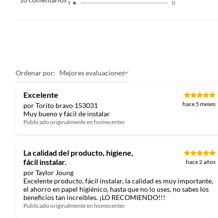
0
1
Color básico
Blanco
Ordenar por:
Mejores evaluaciones
Excelente
hace 5 meses
por Torito bravo 153031
Muy bueno y fácil de instalar
Publicado originalmente en
homecenter
La calidad del producto, higiene,
fácil instalar.
hace 2 años
por Taylor Joung
Excelente producto, fácil instalar, la calidad es muy importante,
el ahorro en papel higiénico, hasta que no lo uses, no sabes los
beneficios tan increíbles. ¡LO RECOMIENDO!!!
Publicado originalmente en
homecenter