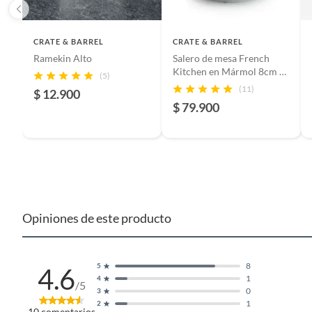
CRATE & BARREL
Incluye
CRATE & BARREL
1 unida
Ramekin Alto
Salero de mesa French
Kitchen en Mármol 8cm x
(5)
8 cm
Restricciones de uso
Utiliza
(11)
$ 12.900
calor di
$ 79.900
Revisar 
Modelo
380512
Color
Transpa
Opiniones de este producto
País de origen
Estados
8
5
4.6
1
4
/5
Capacidad
0
0,4 L
3
1
2
10
comentarios