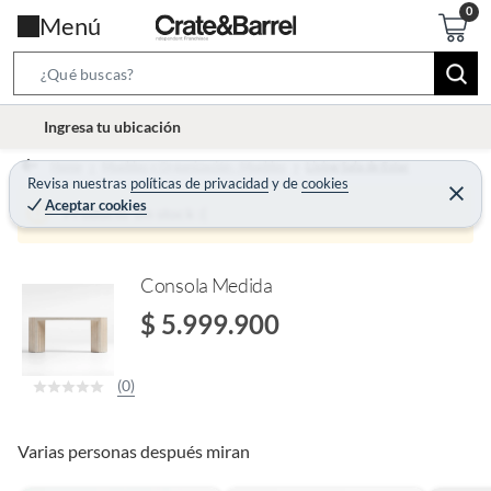
Menú
S
e
l
Ingresa tu ubicación
a
o
r
Home
Muebles y Organización - Muebles
Living Sala de Estar
c
Revisa nuestras
políticas de privacidad
y
de
cookies
c
C
a
Aceptar cookies
e
Producto sin stock :(
h
r
t
r
B
a
i
r
a
o
Consola Medida
r
n
$ 5.999.900
-
i
(0)
c
o
n
Varias personas después miran