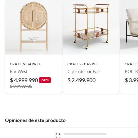
CRATE & BARREL
CRATE & BARREL
CRATE
Bar West
Carro de bar Fae
POLTR
$ 4.999.990
$ 2.499.900
$ 3.9
-50%
$ 9.999.900
Opiniones de este producto
5