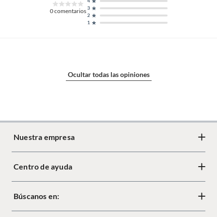
4
3
0
comentarios
2
1
Ocultar todas las opiniones
Nuestra empresa
Centro de ayuda
Acerca de Crate
Diseño responsable
Búscanos en:
Cambios y devoluciones
Tiendas
Términos y condiciones