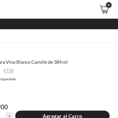
0
s
ra Vino Blanco Camille de 384 ml
2.7 (3)
nsparente
900
Agregar al Carro
+