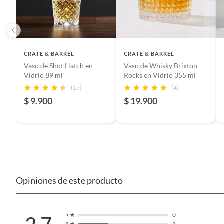
Características
Apto pa
Material
Vidrio
CRATE & BARREL
CRATE & BARREL
Vaso de Shot Hatch en
Vaso de Whisky Brixton
Restricciones de uso
Uso exc
Vidrio 89 ml
Rocks en Vidrio 355 ml
bruscos
(17)
(4)
está in
$ 9.900
$ 19.900
apto par
alcance
Opiniones de este producto
0
5
1
4