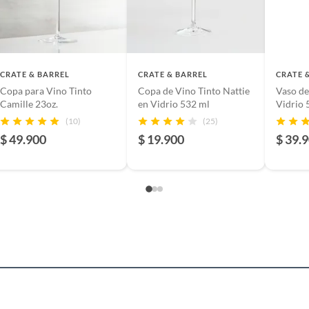
ra lavavajillas,Duradero
CRATE & BARREL
CRATE & BARREL
CRATE 
Copa para Vino Tinto
Copa de Vino Tinto Nattie
Vaso de
lusivo para alimentos y bebidas. No someter a cambios
Camille 23oz.
en Vidrio 532 ml
Vidrio 
 de temperatura. No usar en horno ni microondas si no
(10)
(25)
dicado. Manipular con cuidado para evitar roturas. No
$ 49.900
$ 19.900
$ 39.
a lavavajillas si no se especifica. Mantener fuera del
 de niños. Revisar las intrucciones de uso delfabricante