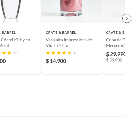
& BARREL
CRATE & BARREL
CRATE & BARRE
 Cóctel Kirby en
Vaso alto Impressions de
Copa de Cham
59 ml
Vidrio 17 oz
Mercer 6,9 Oz
(6)
(8)
$ 29.990
-5
$ 59.900
900
$ 14.900