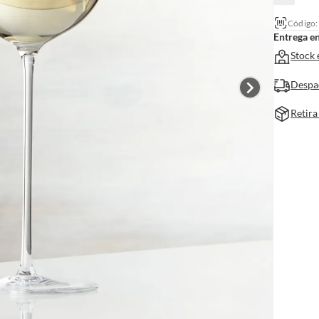
Código
Entrega e
Stock 
Despa
Retira