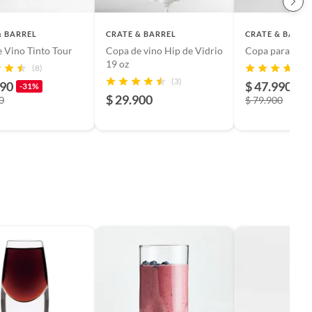
& BARREL
CRATE & BARREL
CRATE & BARRE
 Vino Tinto Tour
Copa de vino Hip de Vidrio
Copa para Vino
19 oz
(8)
(3)
990
$ 47.990
-31%
-4
$ 29.900
0
$ 79.900