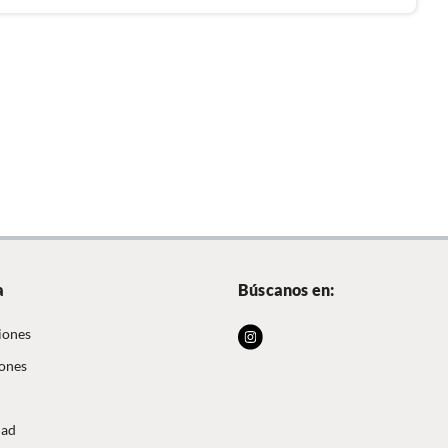
a
Búscanos en:
iones
iones
dad