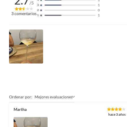
2.7
/5
1
3
0
2
3
comentarios
1
1
Ordenar por:
Mejores evaluaciones
Martha
hace 3 años