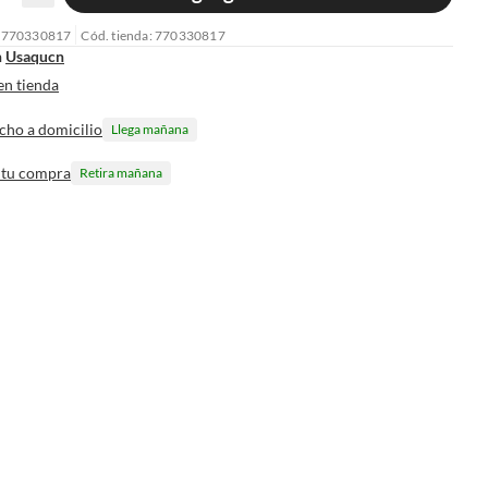
: 770330817
Cód. tienda: 770330817
n
Usaqucn
en tienda
cho a domicilio
Llega mañana
 tu compra
Retira mañana