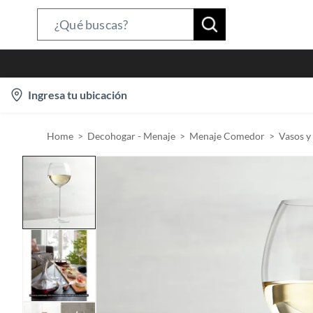
S
e
a
r
l
Ingresa tu ubicación
c
o
h
c
B
Home
Decohogar - Menaje
Menaje Comedor
Vasos y
a
a
t
r
i
o
n
-
i
c
o
n