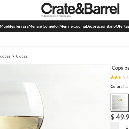
Muebles
Terraza
Menaje Comedor
Menaje Cocina
Decoración
Baño
Oferta
 copas
Copas
Copa pa
Color:
Tra
$ 49.
−