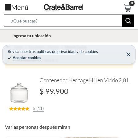
Menú
S
e
l
Ingresa tu ubicación
a
o
r
Home
Decohogar - Menaje
Menaje Cocina
c
Revisa nuestras
políticas de privacidad
y
de
cookies
c
C
a
Aceptar cookies
e
Producto sin stock :(
h
r
t
r
B
a
i
r
a
o
Contenedor Heritage Hill en Vidrio 2,8 L
r
n
$ 99.900
-
i
5 (11)
c
o
n
Varias personas después miran