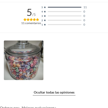
11
5
5
0
4
/5
0
3
0
2
11
comentarios
0
1
Ocultar todas las opiniones
Ordenar por:
Mejores evaluaciones