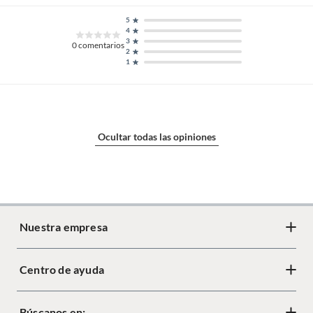
5
4
3
0
comentarios
2
1
Ocultar todas las opiniones
Nuestra empresa
Centro de ayuda
Acerca de Crate
Diseño responsable
Búscanos en:
Cambios y devoluciones