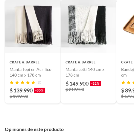
CRATE & BARREL
CRATE & BARREL
CRATE
Manta Tepi en Acrílico
Manta Letti 140 cm x
Bandej
140 cm x 178 cm
178 cm
cm
$ 149.900
(1)
-32%
$ 219.900
$ 139.990
$ 89.
-30%
$ 199.900
$ 179.
Opiniones de este producto