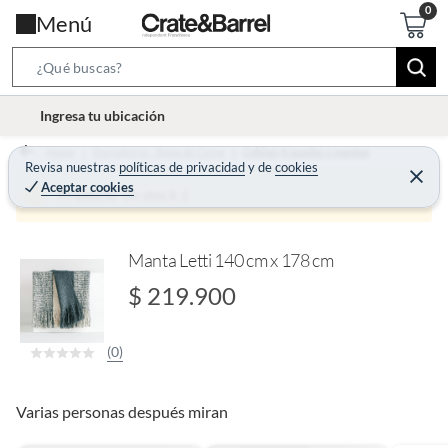
Menú
S
e
l
Ingresa tu ubicación
a
o
r
Home
Dormitorio - Ropa de Cama
Cobijas,frazadas y mantas
c
Revisa nuestras
políticas de privacidad
y
de
cookies
c
C
a
Aceptar cookies
e
Producto sin stock :(
h
r
t
r
B
a
i
r
a
o
Manta Letti 140 cm x 178 cm
r
n
$ 219.900
-
i
(0)
c
o
n
Varias personas después miran