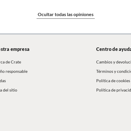
Ocultar todas las opiniones
r que sean aptos para microondas, horno o lavavajillas
l material. No exponer a cambios bruscos de
tura. Usar solo para alimentos y bebidas. Lavar antes
stra empresa
Centro de ayud
mer uso y después de cada uso. Revisar las instrucciones
del fabricante
ca de Crate
Cambios y devoluc
ño responsable
Términos y condic
das
Política de cookies
 del sitio
Política de privaci