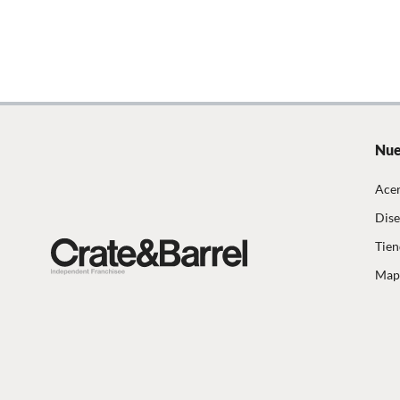
Incluye
1 pieza
Restricciones de uso
Asegura
según e
tempera
Nue
del pri
de uso 
Acer
Dise
Dimensiones
2 cm
Tien
Mapa
Número de piezas
1
Modelo
311098