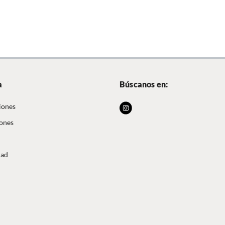
a
Búscanos en:
iones
iones
dad