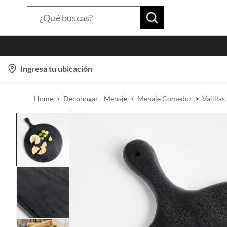
S
e
a
r
l
Ingresa tu ubicación
c
o
h
c
B
Home
Decohogar - Menaje
Menaje Comedor
Vajillas
a
a
t
r
i
o
n
-
i
c
o
n