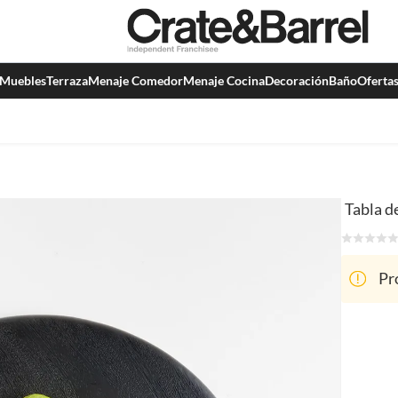
Muebles
Terraza
Menaje Comedor
Menaje Cocina
Decoración
Baño
Oferta
Tabla d
Pr