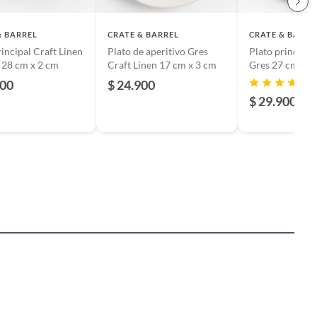
& BARREL
CRATE & BARREL
CRATE & BARRE
rincipal Craft Linen
Plato de aperitivo Gres
Plato principa
 28 cm x 2 cm
Craft Linen 17 cm x 3 cm
Gres 27 cm x 2
900
$ 24.900
$ 29.900