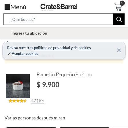
Menú
S
e
l
Ingresa tu ubicación
a
o
r
Home
Decohogar - Menaje
Menaje Cocina
c
Revisa nuestras
políticas de privacidad
y
de
cookies
c
C
a
Aceptar cookies
e
Producto sin stock :(
h
r
t
r
B
a
i
r
a
o
Ramekin Pequeño 8 x 4 cm
r
n
$ 9.900
-
i
4.7 (10)
c
o
n
Varias personas después miran