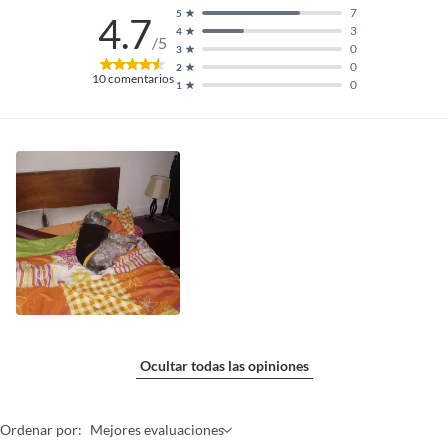
7
5
4.7
3
4
/5
0
3
0
2
10
comentarios
0
1
Ocultar todas las opiniones
Ordenar por:
Mejores evaluaciones