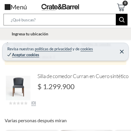
Menú
S
e
l
Ingresa tu ubicación
a
o
r
Home
Muebles y Organización - Muebles
Muebles de comedor
c
Revisa nuestras
políticas de privacidad
y
de
cookies
c
C
a
Aceptar cookies
e
Producto sin stock :(
h
r
t
r
B
a
i
r
a
o
Silla de comedor Curran en Cuero sintético
r
n
$ 1.299.900
-
i
(0)
c
o
n
Varias personas después miran