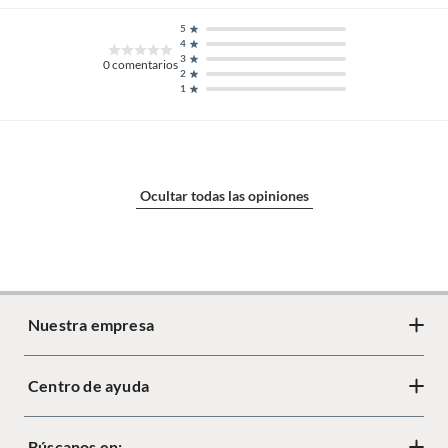
5
4
3
0
comentarios
2
1
Ocultar todas las opiniones
Nuestra empresa
Centro de ayuda
Acerca de Crate
Diseño responsable
Búscanos en:
Cambios y devoluciones