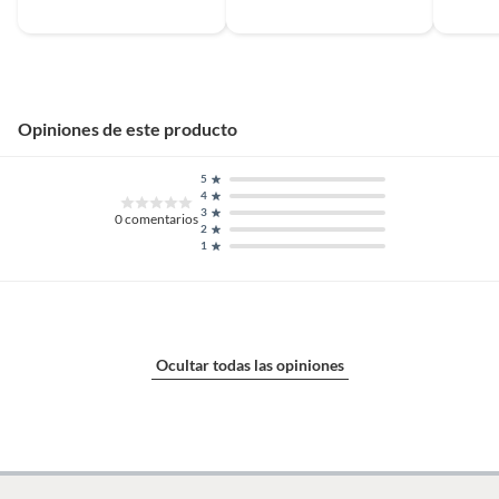
100%, se recomienda lavar a
mano y secar inmediatamente.
No sumergir ni dejar en remojo
para conservar su apariencia y
durabilidad.
Opiniones de este producto
Material de la loza
Madera
5
4
3
0
comentarios
2
Número de personas
1 persona
1
Dimensiones
5x64x10 cm
Ocultar todas las opiniones
Restricciones de uso
Asegurar que sean aptos para
microondas, horno o
lavavajillas según el material.
No exponer a cambios bruscos
de temperatura. Usar solo para
alimentos y bebidas. Lavar