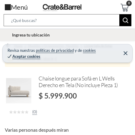
Menú
S
e
l
Ingresa tu ubicación
a
o
r
Home
Muebles y Organización - Muebles
Living Sala de Estar
c
Revisa nuestras
políticas de privacidad
y
de
cookies
c
C
a
Aceptar cookies
e
Producto sin stock :(
h
r
t
r
B
a
i
r
a
o
Chaise longue para Sofá en L Wells
r
Derecho en Tela (No incluye Pieza 1)
n
-
$ 5.999.900
i
c
(0)
o
n
Varias personas después miran