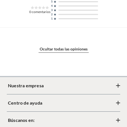
5
4
3
0
comentarios
2
1
Ocultar todas las opiniones
Nuestra empresa
Centro de ayuda
Acerca de Crate
Diseño responsable
Búscanos en:
Cambios y devoluciones
Tiendas