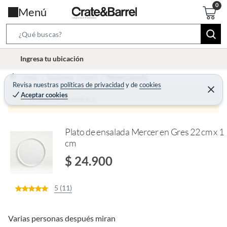
Menú
S
e
l
Ingresa tu ubicación
a
o
r
Home
Decohogar - Menaje
Menaje Comedor
c
Revisa nuestras
políticas de privacidad
y
de
cookies
c
C
a
Aceptar cookies
e
Producto sin stock :(
h
r
t
r
B
a
i
r
a
o
Plato de ensalada Mercer en Gres 22 cm x 1
r
cm
n
-
$ 24.900
i
c
5 (11)
o
n
Varias personas después miran