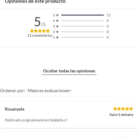
Opiniones de este producto
11
5
5
0
4
/5
0
3
0
2
11
comentarios
0
1
Ocultar todas las opiniones
Ordenar por:
Mejores evaluaciones
Rosanyela
hace 1 semana
Publicado originalmente en
falabella.cl