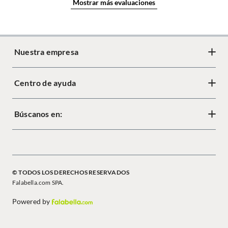
Mostrar más evaluaciones
Nuestra empresa
Centro de ayuda
Acerca de Crate
Diseño responsable
Búscanos en:
Cambios y devoluciones
Tiendas
Términos y condiciones
Mapa del sitio
Política de cookies
© TODOS LOS DERECHOS RESERVADOS
Política de privacidad
Falabella.com SPA.
Powered by