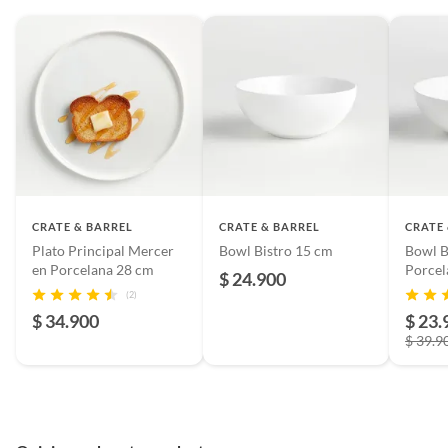
CRATE & BARREL
CRATE & BARREL
CRATE
Plato Principal Mercer
Bowl Bistro 15 cm
Bowl B
en Porcelana 28 cm
Porcel
$ 24.900
cm
(2)
$ 34.900
$ 23.
$ 39.9