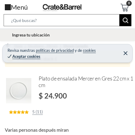
Menú
S
e
l
Ingresa tu ubicación
a
o
r
Home
Decohogar - Menaje
Menaje Comedor
c
Revisa nuestras
políticas de privacidad
y
de
cookies
c
C
a
Aceptar cookies
e
Producto sin stock :(
h
r
t
r
B
a
i
r
a
o
Plato de ensalada Mercer en Gres 22 cm x 1
r
cm
n
-
$ 24.900
i
c
5 (11)
o
n
Varias personas después miran