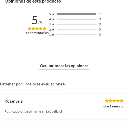
Opiniones de este producto
11
5
5
0
4
/5
0
3
0
2
11
comentarios
0
1
Ocultar todas las opiniones
Ordenar por:
Mejores evaluaciones
Rosanyela
hace 1 semana
Publicado originalmente en
falabella.cl