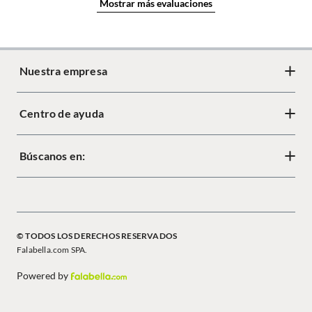
Mostrar más evaluaciones
Nuestra empresa
Centro de ayuda
Acerca de Crate
Diseño responsable
Búscanos en:
Cambios y devoluciones
Tiendas
Términos y condiciones
Mapa del sitio
Política de cookies
© TODOS LOS DERECHOS RESERVADOS
Política de privacidad
Falabella.com SPA.
Powered by